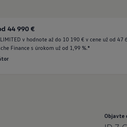
od 44 990 €
 LIMITED v hodnote až do 10 190 € v cene už od 47
che Finance s úrokom už od 1,99 %.*
átor
Objavte 