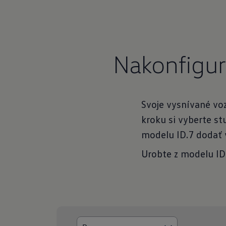
Nakonfigur
Svoje vysnívané voz
kroku si vyberte s
ID.7
modelu ID.7 dodať v
Urobte z modelu I