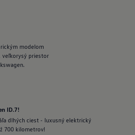
ktrickým modelom
, veľkorysý priestor
olkswagen.
n ID.7!
áľa dlhých ciest - luxusný elektrický
ž 700 kilometrov!