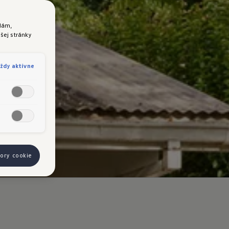
lám,
šej stránky
ždy aktívne
bory cookie