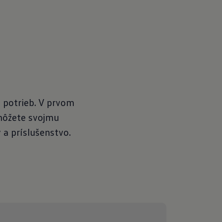
a potrieb. V prvom
 môžete svojmu
 a príslušenstvo.
Konfigurátor
Skladové vozidlá
Cenníky a katalógy