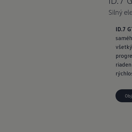
ID.7 
Silný e
ID.7 
samého
všetký
progre
riaden
rýchlo
Obj