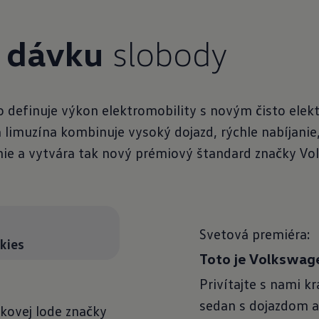
u dávku
slobody
definuje výkon elektromobility s novým čisto ele
ká limuzína kombinuje vysoký dojazd, rýchle nabíjanie
anie a vytvára tak nový prémiový štandard značky V
Svetová premiéra:
kies
Toto je Volkswage
Privítajte s nami kr
sedan s dojazdom a
jkovej lode značky