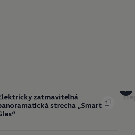
Elektricky zatmaviteľná
Ele
panoramatická strecha „Smart
Glas“