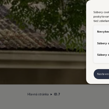
Súbory coo
poskytovani
tiež zdieľa
Nevyhnu
Súbory 
Súbory c
Nastave
Hlavná stránka
ID.7