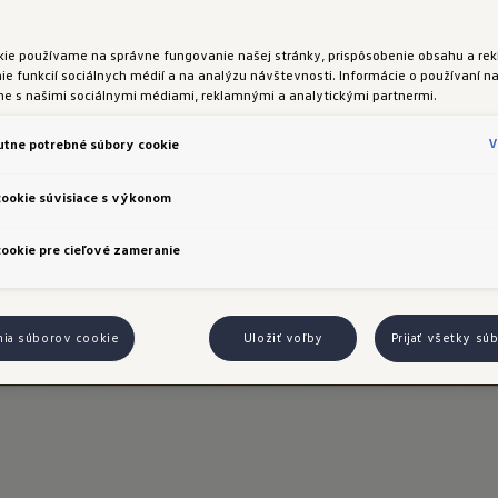
kie používame na správne fungovanie našej stránky, prispôsobenie obsahu a rek
e funkcií sociálnych médií a na analýzu návštevnosti. Informácie o používaní na
me s našimi sociálnymi médiami, reklamnými a analytickými partnermi.
V
tne potrebné súbory cookie
cookie súvisiace s výkonom
ookie pre cieľové zameranie
nia súborov cookie
Uložiť voľby
Prijať všetky sú