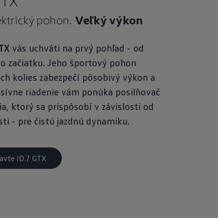
GTX
lektrický pohon.
Veľký výkon
GTX
vás uchváti na prvý pohľad - od
 začiatku. Jeho športový pohon
ch kolies zabezpečí pôsobivý výkon a
sívne riadenie vám ponúka posilňovač
ia, ktorý sa prispôsobí v závislosti od
sti - pre čistú jazdnú dynamiku.
avte ID.7 GTX