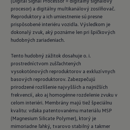
(Digital Signal Processor = digitálny signálový
procesor) a digitálny multikanálový zosilňovač.
Reproduktory a ich umiestnenie sú presne
prispôsobené interiéru vozidla. Výsledkom je
dokonalý zvuk, aký poznáme len pri špičkových
hudobných zariadeniach.
Tento hudobný zážitok dosahuje o. i.
prostredníctvom zušľachtených
vysokotónových reproduktorov a exkluzívnych
basových reproduktorov. Zabezpečujú
prirodzené rozlíšenie najvyšších a najnižších
frekvencií, ako aj homogénne rozdelenie zvuku v
celom interiéri. Membrány majú tiež špeciálnu
kvalitu: vďaka patentovanému materiálu MSP
(Magnesium Silicate Polymer), ktorý je
mimoriadne ľahký, tvarovo stabilný a takmer