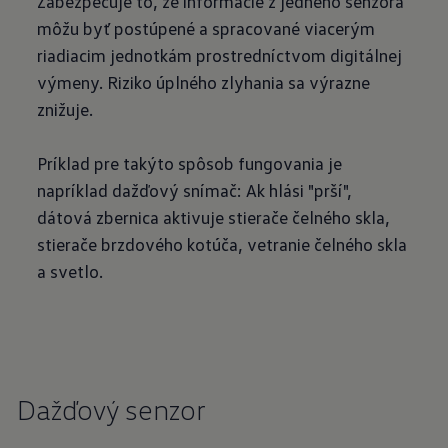
Zabezpečuje to, že informácie z jedného senzora
môžu byť postúpené a spracované viacerým
riadiacim jednotkám prostredníctvom digitálnej
výmeny. Riziko úplného zlyhania sa výrazne
znižuje.
Príklad pre takýto spôsob fungovania je
napríklad dažďový snímač: Ak hlási "prší",
dátová zbernica aktivuje stierače čelného skla,
stierače brzdového kotúča, vetranie čelného skla
a svetlo.
Dažďový senzor