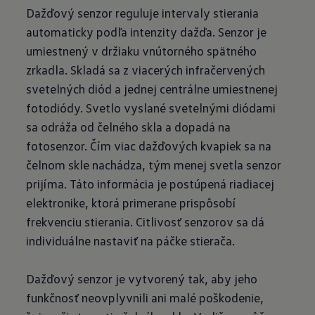
Dažďový senzor reguluje intervaly stierania
automaticky podľa intenzity dažďa. Senzor je
umiestnený v držiaku vnútorného spätného
zrkadla. Skladá sa z viacerých infračervených
svetelných diód a jednej centrálne umiestnenej
fotodiódy. Svetlo vyslané svetelnými diódami
sa odráža od čelného skla a dopadá na
fotosenzor. Čím viac dažďových kvapiek sa na
čelnom skle nachádza, tým menej svetla senzor
prijíma. Táto informácia je postúpená riadiacej
elektronike, ktorá primerane prispôsobí
frekvenciu stierania. Citlivosť senzorov sa dá
individuálne nastaviť na páčke stierača.
Dažďový senzor je vytvorený tak, aby jeho
funkčnosť neovplyvnili ani malé poškodenie,