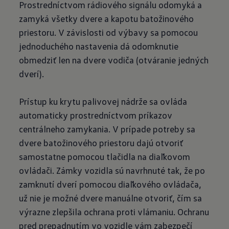
Prostredníctvom rádiového signálu odomyká a
zamyká všetky dvere a kapotu batožinového
priestoru. V závislosti od výbavy sa pomocou
jednoduchého nastavenia dá odomknutie
obmedziť len na dvere vodiča (otváranie jedných
dverí).
Prístup ku krytu palivovej nádrže sa ovláda
automaticky prostredníctvom príkazov
centrálneho zamykania. V prípade potreby sa
dvere batožinového priestoru dajú otvoriť
samostatne pomocou tlačidla na diaľkovom
ovládači. Zámky vozidla sú navrhnuté tak, že po
zamknutí dverí pomocou diaľkového ovládača,
už nie je možné dvere manuálne otvoriť, čím sa
výrazne zlepšila ochrana proti vlámaniu. Ochranu
pred prepadnutím vo vozidle vám zabezpečí