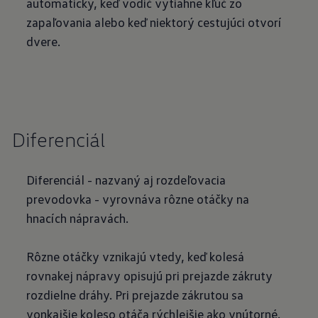
automaticky, keď vodič vytiahne kľúč zo
zapaľovania alebo keď niektorý cestujúci otvorí
dvere.
Diferenciál
Diferenciál - nazvaný aj rozdeľovacia
prevodovka - vyrovnáva rôzne otáčky na
hnacích nápravách.
Rôzne otáčky vznikajú vtedy, keď kolesá
rovnakej nápravy opisujú pri prejazde zákruty
rozdielne dráhy. Pri prejazde zákrutou sa
vonkajšie koleso otáča rýchlejšie ako vnútorné.