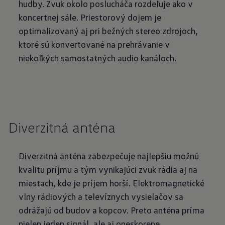
hudby. Zvuk okolo poslucháča rozdeľuje ako v
koncertnej sále. Priestorový dojem je
optimalizovaný aj pri bežných stereo zdrojoch,
ktoré sú konvertované na prehrávanie v
niekoľkých samostatných audio kanáloch.
Diverzitná anténa
Diverzitná anténa zabezpečuje najlepšiu možnú
kvalitu príjmu a tým vynikajúci zvuk rádia aj na
miestach, kde je príjem horší. Elektromagnetické
vlny rádiových a televíznych vysielačov sa
odrážajú od budov a kopcov. Preto anténa príma
nielen jeden signál, ale aj oneskorene