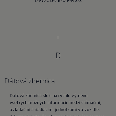
1‑9
A‑C
D‑J
K‑O
P‑R
S‑Z
D
Dátová zbernica
Dátová zbernica slúži na rýchlu výmenu
všetkých možných informácií medzi snímačmi,
ovládačmi a riadiacimi jednotkami vo vozidle.