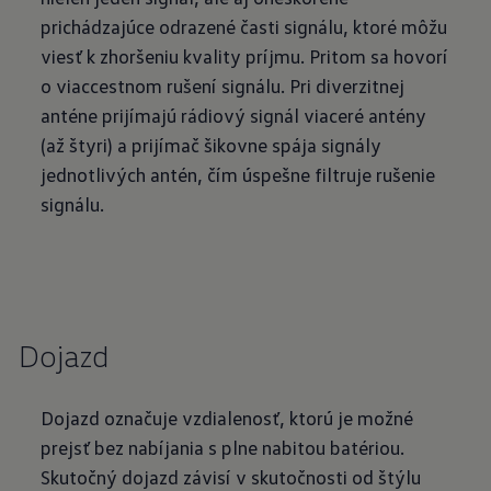
prichádzajúce odrazené časti signálu, ktoré môžu
viesť k zhoršeniu kvality príjmu. Pritom sa hovorí
o viaccestnom rušení signálu. Pri diverzitnej
anténe prijímajú rádiový signál viaceré antény
(až štyri) a prijímač šikovne spája signály
jednotlivých antén, čím úspešne filtruje rušenie
signálu.
Dojazd
Dojazd označuje vzdialenosť, ktorú je možné
prejsť bez nabíjania s plne nabitou batériou.
Skutočný dojazd závisí v skutočnosti od štýlu