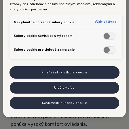
stránky tiež zdieľame s našimi sociálnymi médiami, reklamnými a
svetlometu alebo do nárazníka. Passat a Polo sú
analytickými partnermi.
príkladmi s denným svietením v nárazníku.
Vždy aktívne
Nevyhnutne potrebné súbory cookie
Trva
lé denné svietenie
Súbory cookie súvisiace s výkonom
Str
etávacie svetlá zapnuté cez deň.
Súbory cookie pre cieľové zameranie
Funkcie sa automaticky zapnú pri naštartovaní
motora.
Prijať všetky súbory cookie
Uložiť voľby
Diaľkové ovládanie
Nastavenia súborov cookie
Centrálne zamykanie s diaľkovým ovládaním
ponúka vysoký komfort ovládania.