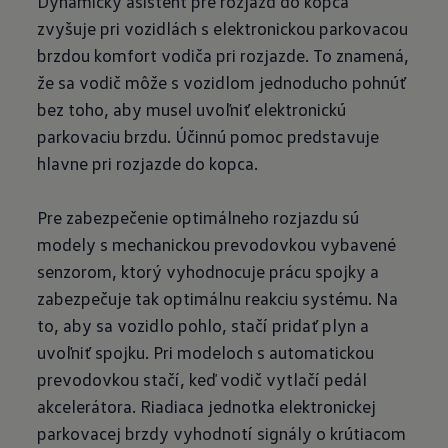
Dynamický asistent pre rozjazd do kopca
zvyšuje pri vozidlách s elektronickou parkovacou
brzdou komfort vodiča pri rozjazde. To znamená,
že sa vodič môže s vozidlom jednoducho pohnúť
bez toho, aby musel uvoľniť elektronickú
parkovaciu brzdu. Účinnú pomoc predstavuje
hlavne pri rozjazde do kopca.
Pre zabezpečenie optimálneho rozjazdu sú
modely s mechanickou prevodovkou vybavené
senzorom, ktorý vyhodnocuje prácu spojky a
zabezpečuje tak optimálnu reakciu systému. Na
to, aby sa vozidlo pohlo, stačí pridať plyn a
uvoľniť spojku. Pri modeloch s automatickou
prevodovkou stačí, keď vodič vytlačí pedál
akcelerátora. Riadiaca jednotka elektronickej
parkovacej brzdy vyhodnotí signály o krútiacom