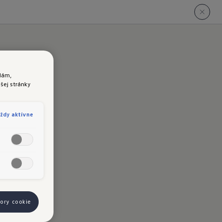
lám,
šej stránky
 a
ždy aktívne
bory cookie