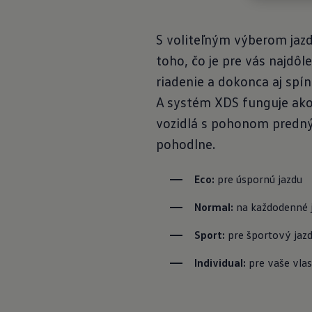
S voliteľným výberom jazd
toho, čo je pre vás najdôl
riadenie a dokonca aj spí
A systém XDS funguje ako
vozidlá s pohonom prednýc
pohodlne.
Eco: 
pre úspornú jazdu
Normal: 
na každodenné 
Sport: 
pre športový jaz
Individual: 
pre vaše vla