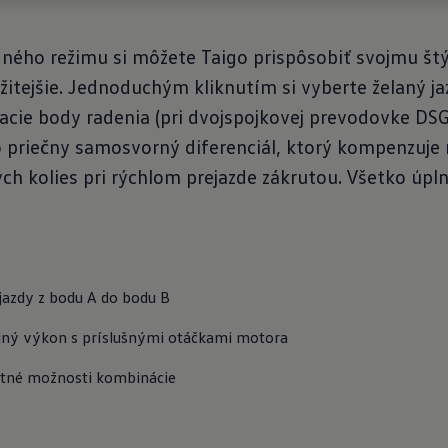
ného režimu si môžete Taigo prispôsobiť svojmu štýlu
ežitejšie. Jednoduchým kliknutím si vyberte želaný j
nacie body radenia (pri dvojspojkovej prevodovke DS
 priečny samosvorný diferenciál, ktorý kompenzuje 
h kolies pri rýchlom prejazde zákrutou. Všetko úpl
jazdy z bodu A do bodu B
dný výkon s príslušnými otáčkami motora
stné možnosti kombinácie