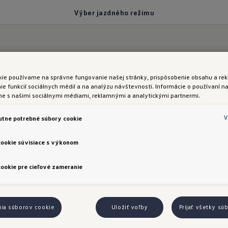
Výber jazdného režimu
kie používame na správne fungovanie našej stránky, prispôsobenie obsahu a rek
áš štýl jazdy
e funkcií sociálnych médií a na analýzu návštevnosti. Informácie o používaní na
me s našimi sociálnymi médiami, reklamnými a analytickými partnermi.
ber jazdného režimu
V
tne potrebné súbory cookie
ická uzávierka
cookie súvisiace s výkonom
iálu
XDS
ookie pre cieľové zameranie
nia súborov cookie
Uložiť voľby
Prijať všetky sú