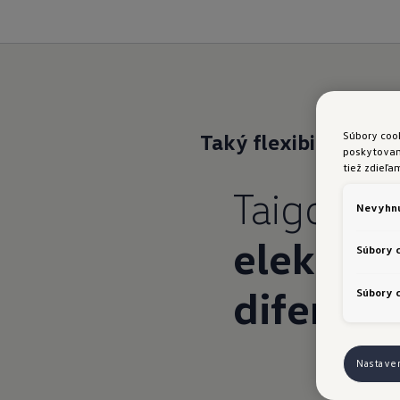
Súbory coo
Taký flexibilný
ako v
poskytovani
tiež zdieľa
Taigo:
Vý
Nevyhnu
elektron
Súbory 
diferenc
Súbory c
Nastave