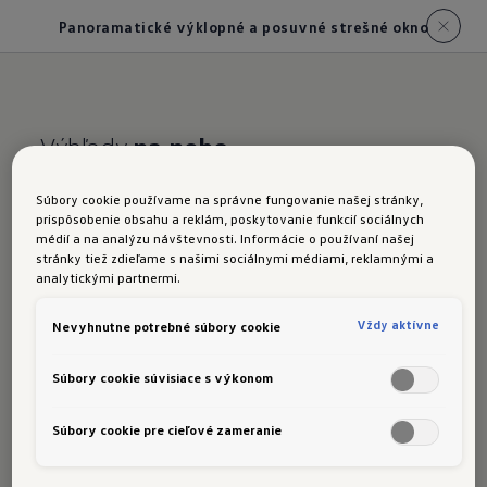
Panoramatické výklopné a posuvné strešné okno
Výhľady
na nebo
Taigo:
Panoramatické
Súbory cookie používame na správne fungovanie našej stránky,
prispôsobenie obsahu a reklám, poskytovanie funkcií sociálnych
výklopné a posuvné
médií a na analýzu návštevnosti. Informácie o používaní našej
stránky tiež zdieľame s našimi sociálnymi médiami, reklamnými a
strešné okno
analytickými partnermi.
Vždy aktívne
Nevyhnutne potrebné súbory cookie
Súbory cookie súvisiace s výkonom
Voliteľné elektrické panoramatické výklopné a
posuvné strešné okno priťahuje pozornosť vďaka
Súbory cookie pre cieľové zameranie
obrovskej sklenenej ploche, ktorá siaha cez celú
šírku strechy. Ešte krajší je ničím neobmedzený