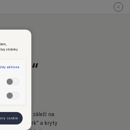
lám,
šej stránky
 Style“
ždy aktívne
níkov, ktorým záleží na
bory cookie
zliatiny „York“ a kryty