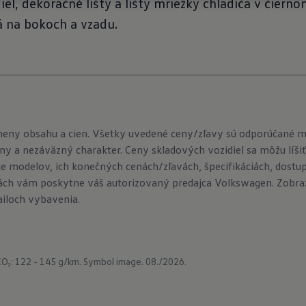
el, dekoračné lišty a lišty mriežky chladiča v čierno
 na bokoch a vzadu.
meny obsahu a cien. Všetky uvedené ceny/zľavy sú odporúčané 
ny a nezáväzný charakter. Ceny skladových vozidiel sa môžu líšiť
e modelov, ich konečných cenách/zľavách, špecifikáciách, dostu
ch vám poskytne váš autorizovaný predajca Volkswagen. Zobraze
ailoch vybavenia.
CO₂: 122 - 145 g/km.
Symbol image. 08./2026.