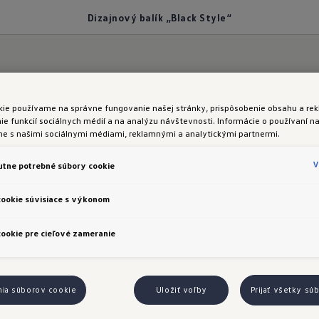
Dizajnový balík „Black Style“
kie používame na správne fungovanie našej stránky, prispôsobenie obsahu a rek
kcenty
e funkcií sociálnych médií a na analýzu návštevnosti. Informácie o používaní na
me s našimi sociálnymi médiami, reklamnými a analytickými partnermi.
zajnový balík „Black
V
tne potrebné súbory cookie
cookie súvisiace s výkonom
ookie pre cieľové zameranie
„Black Style“ pre verziu R-Line je v ponuke pre zákaz
nia súborov cookie
Uložiť voľby
Prijať všetky sú
a nemu získa Taigo 18-palcové čierne disky z ľahkej 