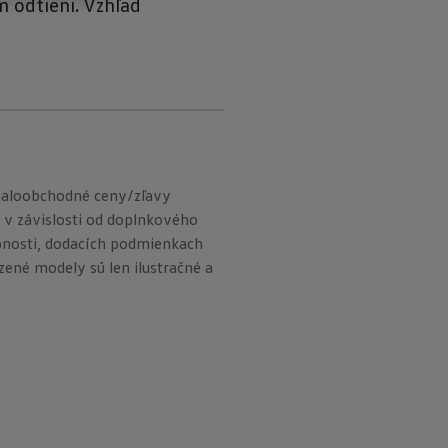
m odtieni. Vzhľad
maloobchodné ceny/zľavy
 v závislosti od doplnkového
pnosti, dodacích podmienkach
né modely sú len ilustračné a