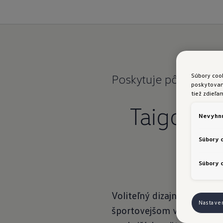
Súbory coo
Poskytuje pôsobivé
a
poskytovani
tiež zdieľa
Taigo:
Di
Nevyhnu
Súbory 
Súbory c
Voliteľný dizajnový balík 
Nastave
športovejšom vzhľade. Vďak