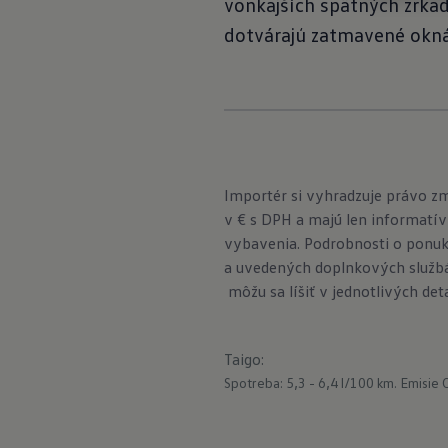
vonkajších spätných zrkadi
dotvárajú zatmavené okná
Importér si vyhradzuje právo z
v € s DPH a majú len informatív
vybavenia. Podrobnosti o ponuk
a uvedených doplnkových službá
môžu sa líšiť v jednotlivých det
Taigo
:
Spotreba: 5,3 - 6,4 l/100 km.
Emisie 