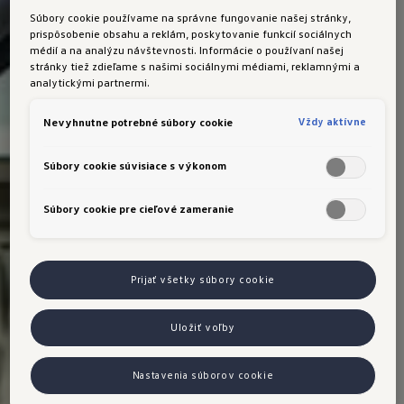
Importér si vyhradzuje právo zmeny obsahu a cien.
Súbory cookie používame na správne fungovanie našej stránky,
Všetky uvedené ceny/zľavy sú odporúčané
prispôsobenie obsahu a reklám, poskytovanie funkcií sociálnych
maloobchodné ceny/zľavy v € s DPH a majú len
médií a na analýzu návštevnosti. Informácie o používaní našej
stránky tiež zdieľame s našimi sociálnymi médiami, reklamnými a
informatívny a nezáväzný charakter. Ceny skladových
analytickými partnermi.
vozidiel sa môžu líšiť v závislosti od doplnkového
vybavenia. Podrobnosti o ponuke modelov, ich
Vždy aktívne
Nevyhnutne potrebné súbory cookie
konečných cenách/zľavách, špecifikáciách, dostupnosti,
dodacích podmienkach a uvedených doplnkových
Súbory cookie súvisiace s výkonom
službách vám poskytne váš autorizovaný predajca
Volkswagen. Zobrazené modely sú len ilustračné a
Súbory cookie pre cieľové zameranie
môžu sa líšiť v jednotlivých detailoch vybavenia.
Prijať všetky súbory cookie
Uložiť voľby
Nastavenia súborov cookie