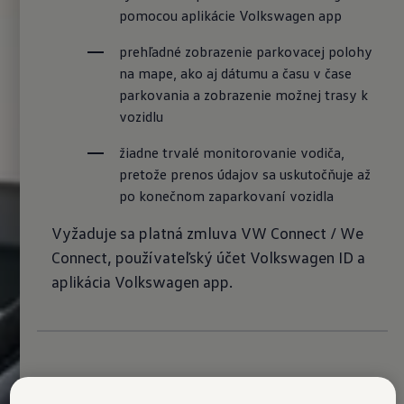
pomocou aplikácie Volkswagen app
prehľadné zobrazenie parkovacej polohy 
na mape, ako aj dátumu a času v čase 
parkovania a zobrazenie možnej trasy k 
vozidlu
žiadne trvalé monitorovanie vodiča, 
pretože prenos údajov sa uskutočňuje až 
po konečnom zaparkovaní vozidla
Vyžaduje sa platná zmluva VW Connect / We
Connect, používateľský účet Volkswagen ID a
aplikácia Volkswagen app.