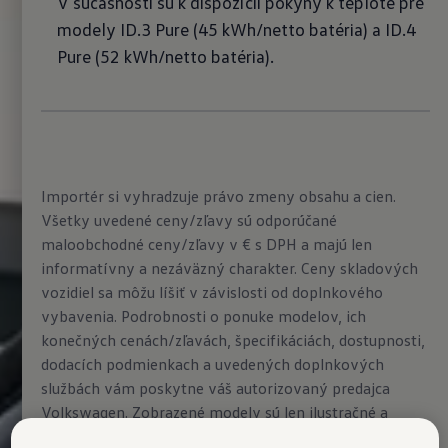
V súčasnosti sú k dispozícii pokyny k teplote pre
modely ID.3 Pure (45 kWh/netto batéria) a ID.4
Pure (52 kWh/netto batéria).
Importér si vyhradzuje právo zmeny obsahu a cien.
Všetky uvedené ceny/zľavy sú odporúčané
maloobchodné ceny/zľavy v € s DPH a majú len
informatívny a nezáväzný charakter. Ceny skladových
vozidiel sa môžu líšiť v závislosti od doplnkového
vybavenia. Podrobnosti o ponuke modelov, ich
konečných cenách/zľavách, špecifikáciách, dostupnosti,
dodacích podmienkach a uvedených doplnkových
službách vám poskytne váš autorizovaný predajca
Volkswagen. Zobrazené modely sú len ilustračné a
môžu sa líšiť v jednotlivých detailoch vybavenia.