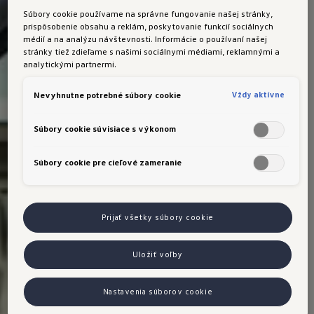
Súbory cookie používame na správne fungovanie našej stránky,
maloobchodné ceny/zľavy v € s DPH a majú len
prispôsobenie obsahu a reklám, poskytovanie funkcií sociálnych
informatívny a nezáväzný charakter. Ceny skladových
médií a na analýzu návštevnosti. Informácie o používaní našej
vozidiel sa môžu líšiť v závislosti od doplnkového
stránky tiež zdieľame s našimi sociálnymi médiami, reklamnými a
analytickými partnermi.
vybavenia. Podrobnosti o ponuke modelov, ich
konečných cenách/zľavách, špecifikáciách, dostupnosti,
Vždy aktívne
Nevyhnutne potrebné súbory cookie
dodacích podmienkach a uvedených doplnkových
službách vám poskytne váš autorizovaný predajca
Súbory cookie súvisiace s výkonom
Volkswagen. Zobrazené modely sú len ilustračné a
môžu sa líšiť v jednotlivých detailoch vybavenia.
Súbory cookie pre cieľové zameranie
Prijať všetky súbory cookie
Uložiť voľby
Nastavenia súborov cookie