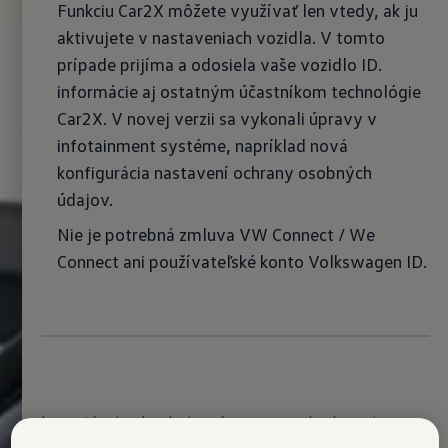
Funkciu Car2X môžete využívať len vtedy, ak ju
aktivujete v nastaveniach vozidla. V tomto
prípade prijíma a odosiela vaše vozidlo ID.
informácie aj ostatným účastníkom technológie
Car2X. V novej verzii sa vykonali úpravy v
infotainment systéme, napríklad nová
konfigurácia nastavení ochrany osobných
údajov.
Nie je potrebná zmluva VW Connect / We
Connect ani používateľské konto Volkswagen ID.
Importér si vyhradzuje právo zmeny obsahu a cien.
Všetky uvedené ceny/zľavy sú odporúčané