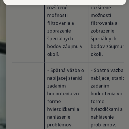
rozšírené 
rozšírené 
možnosti 
možnosti 
filtrovania a 
filtrovania a 
zobrazenie 
zobrazenie 
špeciálnych 
špeciálnych 
bodov záujmu v 
bodov záujmu v 
okolí.
okolí.
- Spätná väzba o 
- Spätná väzba o 
nabíjacej stanici 
nabíjacej stanici 
zadaním 
zadaním 
hodnotenia vo 
hodnotenia vo 
forme 
forme 
hviezdičkami a 
hviezdičkami a 
nahlásenie 
nahlásenie 
problémov. 
problémov. 