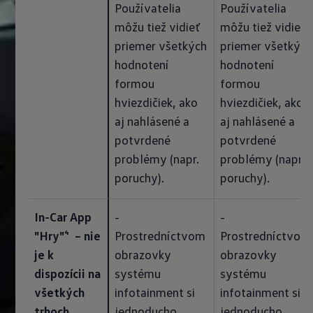
Používatelia 
Používatelia 
môžu tiež vidieť 
môžu tiež vidieť 
priemer všetkých 
priemer všetkých 
hodnotení 
hodnotení 
formou 
formou 
hviezdičiek, ako 
hviezdičiek, ako 
aj nahlásené a 
aj nahlásené a 
potvrdené 
potvrdené 
problémy (napr. 
problémy (napr. 
poruchy).
poruchy).
In-Car App 
- 
- 
"Hry"⁴  – nie 
Prostredníctvom 
Prostredníctvom 
je k 
obrazovky 
obrazovky 
dispozícii na 
systému 
systému 
všetkých 
infotainment si 
infotainment si 
trhoch
jednoducho 
jednoducho 