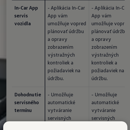
In-Car App 
- Aplikácia In-Car 
- Aplikácia In-Car 
servis 
App vám 
App vám 
vozidla
umožňuje vopred 
umožňuje vopred 
plánovať údržbu 
plánovať údržbu 
a opravy 
a opravy 
zobrazením 
zobrazením 
výstražných 
výstražných 
kontroliek a 
kontroliek a 
požiadaviek na 
požiadaviek na 
údržbu.
údržbu.
Dohodnutie 
- Umožňuje 
- Umožňuje 
servisného 
automatické 
automatické 
termínu
vytváranie 
vytváranie 
servisných 
servisných 
požiadaviek pre 
požiadaviek pre 