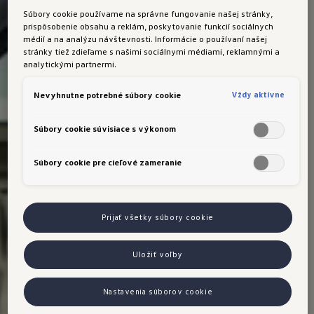
aktívne kontrolné 
aktívne kontrolné
Súbory cookie používame na správne fungovanie našej stránky,
hlásenia, ako aj 
hlásenia, ako aj 
prispôsobenie obsahu a reklám, poskytovanie funkcií sociálnych
médií a na analýzu návštevnosti. Informácie o používaní našej
pre vybrané 
pre vybrané 
stránky tiež zdieľame s našimi sociálnymi médiami, reklamnými a
výstražné 
výstražné 
analytickými partnermi.
kontrolky 
kontrolky 
Vždy aktívne
Nevyhnutne potrebné súbory cookie
dôležité pre 
dôležité pre 
servis.
servis.
Súbory cookie súvisiace s výkonom
Vylepšenie 
- Vďaka tejto 
- Vďaka tejto 
Súbory cookie pre cieľové zameranie
In-Car App 
aktualizácii vám 
aktualizácii vám 
We Charge
aplikácia In-Car 
aplikácia In-Car 
App umožňuje 
App umožňuje 
Prijať všetky súbory cookie
pridať funkcie, 
pridať funkcie, 
ako sú napríklad 
ako sú napríklad 
Uložiť voľby
štatistiky 
štatistiky 
využívania 
využívania 
Nastavenia súborov cookie
nabíjacích staníc, 
nabíjacích staníc, 