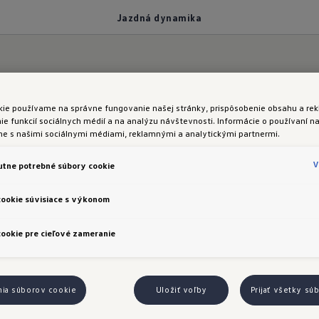
Jazdná dynamika
kie používame na správne fungovanie našej stránky, prispôsobenie obsahu a rek
u štýlu jazdy
e funkcií sociálnych médií a na analýzu návštevnosti. Informácie o používaní na
me s našimi sociálnymi médiami, reklamnými a analytickými partnermi.
zdná dynamika 
V
tne potrebné súbory cookie
rt
cookie súvisiace s výkonom
ookie pre cieľové zameranie
nia súborov cookie
Uložiť voľby
Prijať všetky sú