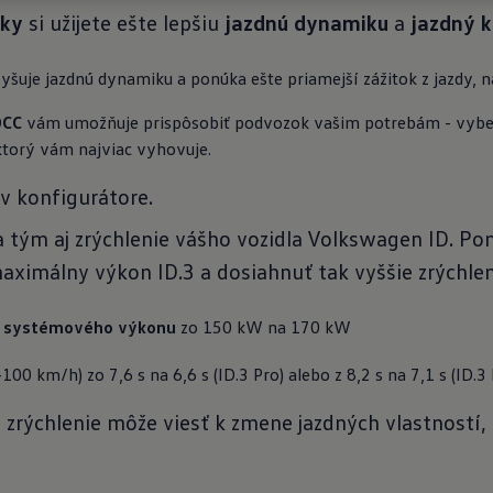
iky
si užijete ešte lepšiu
jazdnú dynamiku
a
jazdný 
vyšuje jazdnú dynamiku a ponúka ešte priamejší zážitok z jazdy, 
DCC
 vám umožňuje prispôsobiť podvozok vašim potrebám - vyber
 ktorý vám najviac vyhovuje.
 v konfigurátore.
 tým aj zrýchlenie vášho vozidla Volkswagen ID. 
ximálny výkon ID.3 a dosiahnuť tak vyššie zrýchlen
 systémového výkonu 
zo 150 kW na 170 kW
-100 km/h) zo 7,6 s na 6,6 s (ID.3 Pro) alebo z 8,2 s na 7,1 s (ID.3 
zrýchlenie môže viesť k zmene jazdných vlastností, n