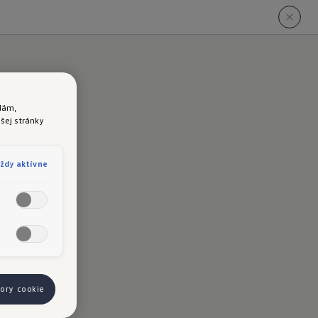
lám,
šej stránky
a
ždy aktívne
bory cookie