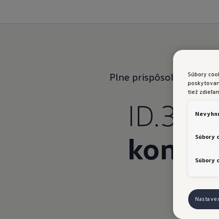
Súbory coo
Plne prispôsobené
vášm
poskytovani
tiež zdieľa
ID.3:
Ja
Nevyhnu
komfo
Súbory 
Súbory c
Nastave