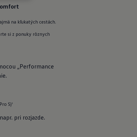
komfort
najmä na kľukatých cestách.
te si z ponuky rôznych
Pomocou „Performance
ie.
Pro S)
1
apr. pri rozjazde.