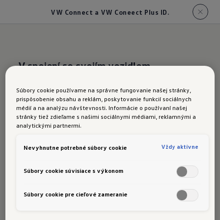
VW Connect a VW Coneect Plus ID.
V spojení so svojím vozidlom
Volkswagen
Súbory cookie používame na správne fungovanie našej stránky,
prispôsobenie obsahu a reklám, poskytovanie funkcií sociálnych
VW Connect
a
médií a na analýzu návštevnosti. Informácie o používaní našej
stránky tiež zdieľame s našimi sociálnymi médiami, reklamnými a
analytickými partnermi.
VW Connect Plus
Vždy aktívne
Nevyhnutne potrebné súbory cookie
pre ID.3
Súbory cookie súvisiace s výkonom
Súbory cookie pre cieľové zameranie
Voliteľný systém
VW Connect
ponúkajú prístup
1