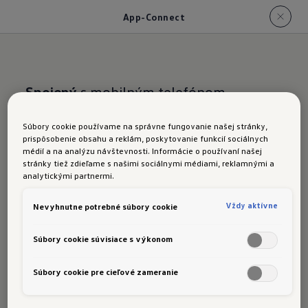
App-Connect
Spojený
s mobilným telefónom
ID.3:
App-
Súbory cookie používame na správne fungovanie našej stránky,
prispôsobenie obsahu a reklám, poskytovanie funkcií sociálnych
médií a na analýzu návštevnosti. Informácie o používaní našej
Connect
stránky tiež zdieľame s našimi sociálnymi médiami, reklamnými a
analytickými partnermi.
Vždy aktívne
Nevyhnutne potrebné súbory cookie
Súbory cookie súvisiace s výkonom
Streamujte hudbu, telefonujte alebo používajte
funkcie navigácie: S voliteľnou funkciou App
Súbory cookie pre cieľové zameranie
Connect
môžete vybrané aplikácie smartfónu
1
používať priamo a jednoducho prostredníctvom