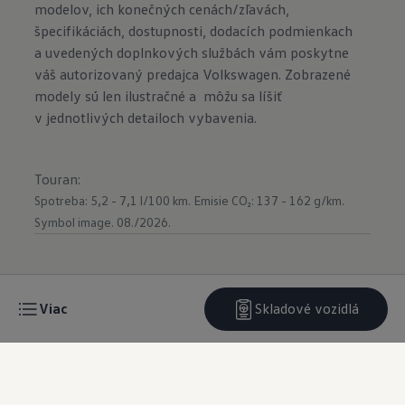
modelov, ich konečných cenách/zľavách,
špecifikáciách, dostupnosti, dodacích podmienkach
a uvedených doplnkových službách vám poskytne
váš autorizovaný predajca Volkswagen. Zobrazené
modely sú len ilustračné a môžu sa líšiť
v jednotlivých detailoch vybavenia.
Touran
:
Spotreba: 5,2 - 7,1 l/100 km.
Emisie CO₂: 137 - 162 g/km.
Symbol image. 08./2026.
Viac
Skladové vozidlá