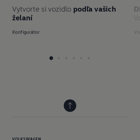
Vytvorte si vozidlo
podľa vašich
D
želaní
V
Konfigurátor
Vi
VOLKSWAGEN