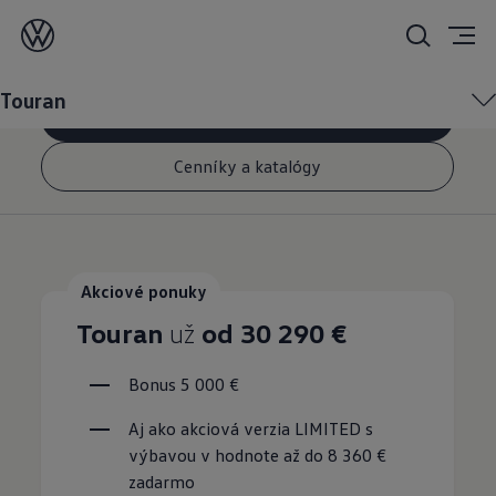
Touran
Touran
Skladové vozidlá
Cenníky a katalógy
Akciové ponuky
Touran
už
od 30 290 €
Bonus 5 000 €
Aj ako akciová verzia LIMITED s 
výbavou v hodnote až do 8 360 € 
zadarmo 