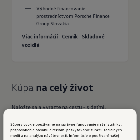
Výhodné financovanie 
prostredníctvom Porsche Finance 
Group Slovakia.
Viac informácií
|
Cenník
|
Skladové
vozidlá
Kúpa
na celý život
Naložte sa a vyrazte na cestu - s deťmi,
batožinou alebo priateľmi. Pretože táto
kompaktná dodávka je predovšetkým
Súbory cookie používame na správne fungovanie našej stránky,
prispôsobenie obsahu a reklám, poskytovanie funkcií sociálnych
všestranná. Sedem miest na sedenie alebo veľa
médií a na analýzu návštevnosti. Informácie o používaní našej