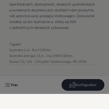
špecifikáciách, dostupnosti, dodacích podmienkach
a uvedených doplnkových službách vám poskytne
váš autorizovaný predajca Volkswagen. Zobrazené
modely sú len ilustračné a môžu sa líšiť
v jednotlivých detailoch vybavenia.
Tiguan
:
Spotreba: 1,4 - 8,6 l/100 km.
Spotreba energie: 13,6 - 14,1 kWh/100 km.
Emisie CO₂: 126 - 194 g/km.
Symbol image. 08./2026.
Viac
Konfigurátor