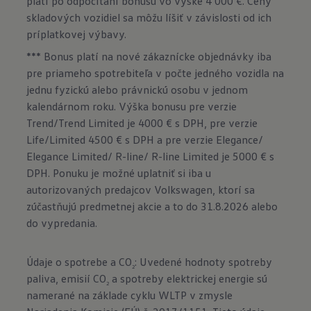
platí po odpočítaní bonusu vo výške 4 000 €. Ceny
skladových vozidiel sa môžu líšiť v závislosti od ich
príplatkovej výbavy.
*** Bonus platí na nové zákaznícke objednávky iba
pre priameho spotrebiteľa v počte jedného vozidla na
jednu fyzickú alebo právnickú osobu v jednom
kalendárnom roku. Výška bonusu pre verzie
Trend/Trend Limited je 4000 € s DPH, pre verzie
Life/Limited 4500 € s DPH a pre verzie Elegance/
Elegance Limited/ R-line/ R-line Limited je 5000 € s
DPH. Ponuku je možné uplatniť si iba u
autorizovaných predajcov Volkswagen, ktorí sa
zúčastňujú predmetnej akcie a to do 31.8.2026 alebo
do vypredania.
Údaje o spotrebe a CO
: Uvedené hodnoty spotreby
2
paliva, emisií CO
a spotreby elektrickej energie sú
2
namerané na základe cyklu WLTP v zmysle