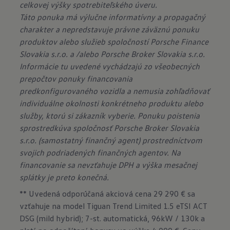
celkovej výšky spotrebiteľského úveru.
Táto ponuka má výlučne informatívny a propagačný
charakter a nepredstavuje právne záväznú ponuku
produktov alebo služieb spoločností Porsche Finance
Slovakia s.r.o. a /alebo Porsche Broker Slovakia s.r.o.
Informácie tu uvedené vychádzajú zo všeobecných
prepočtov ponuky financovania
predkonfigurovaného vozidla a nemusia zohľadňovať
individuálne okolnosti konkrétneho produktu alebo
služby, ktorú si zákazník vyberie. Ponuku poistenia
sprostredkúva spoločnosť Porsche Broker Slovakia
s.r.o. (samostatný finančný agent) prostredníctvom
svojich podriadených finančných agentov. Na
financovanie sa nevzťahuje DPH a výška mesačnej
splátky je preto konečná.
** Uvedená odporúčaná akciová cena 29 290 € sa
vzťahuje na model Tiguan Trend Limited 1.5 eTSI ACT
DSG (mild hybrid); 7-st. automatická, 96kW / 130k a