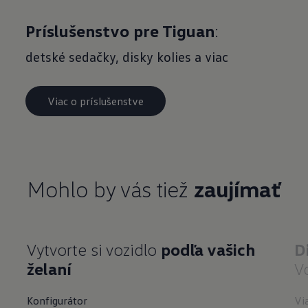
Príslušenstvo pre Tiguan
:
detské sedačky, disky kolies a viac
Viac o príslušenstve
Mohlo by vás tiež
zaujímať
Vytvorte si vozidlo
podľa vašich
D
želaní
V
Konfigurátor
Vi