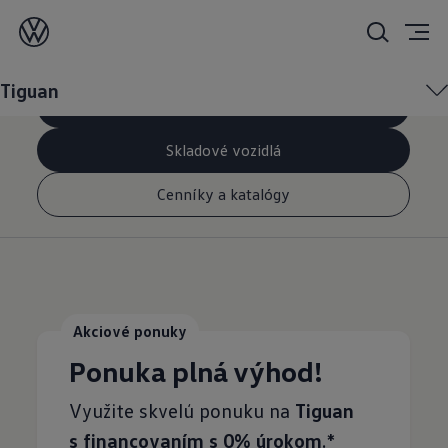
Tiguan
Tiguan
Konfigurátor
Skladové vozidlá
Cenníky a katalógy
Akciové ponuky
Ponuka plná výhod!
Využite skvelú ponuku na
Tiguan
s
financovaním s
0%
úrokom
.*