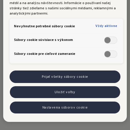
médií a na analýzu návštevnosti. Informácie o používaní našej
Zmeniť nastavenia cookies
stránky tiež zdieľame s našimi sociálnymi médiami, reklamnými a
analytickými partnermi.
Volkswagen Tiguan má
prémiový
Vždy aktívne
Nevyhnutne potrebné súbory cookie
podvozok a sklenenú masku
Jeden z najúspešnejších modelov Volkswagen
Súbory cookie súvisiace s výkonom
prichádza vo svojej 3. generácii. Dizajnovaný s
Súbory cookie pre cieľové zameranie
cieľom pokoryť aerodynamický odpor a zároveň
budiť rešpekt, Tiguan stláča koeficient odporu
vzduchu z 0,33 na 0,28 aj vďaka sklenenej maske
Prijať všetky súbory cookie
chladiča. Podvozok s prémiovými prvkami a
bohatá paleta motorizácií z neho robia opäť
Uložiť voľby
neodolateľného hráča pri výbere rodinného auta.
Nastavenia súborov cookie
YouTube kanál Volkswagen