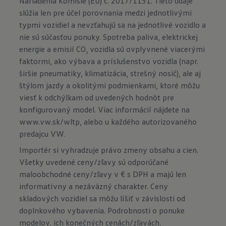
Nariadenia Komisie (EÚ) č. 2017/1151. Tieto údaje
slúžia len pre účel porovnania medzi jednotlivými
typmi vozidiel a nevzťahujú sa na jednotlivé vozidlo a
nie sú súčasťou ponuky. Spotreba paliva, elektrickej
energie a emisií CO
vozidla sú ovplyvnené viacerými
2
faktormi, ako výbava a príslušenstvo vozidla (napr.
širšie pneumatiky, klimatizácia, strešný nosič), ale aj
štýlom jazdy a okolitými podmienkami, ktoré môžu
viesť k odchýlkam od uvedených hodnôt pre
konfigurovaný model. Viac informácií nájdete na
www.vw.sk/wltp
, alebo u každého autorizovaného
predajcu VW.
Importér si vyhradzuje právo zmeny obsahu a cien.
Všetky uvedené ceny/zľavy sú odporúčané
maloobchodné ceny/zľavy v € s DPH a majú len
informatívny a nezáväzný charakter. Ceny
skladových vozidiel sa môžu líšiť v závislosti od
doplnkového vybavenia. Podrobnosti o ponuke
modelov, ich konečných cenách/zľavách,