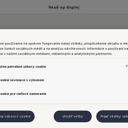
Head-up displej
kie používame na správne fungovanie našej stránky, prispôsobenie obsahu a rek
 dôležité informácie
e funkcií sociálnych médií a na analýzu návštevnosti. Informácie o používaní na
me s našimi sociálnymi médiami, reklamnými a analytickými partnermi.
displej
v modeli Tig
V
tne potrebné súbory cookie
cookie súvisiace s výkonom
ookie pre cieľové zameranie
formácie priamo vo vašom výhľade a zároveň sledujte
nia súborov cookie
Uložiť voľby
Prijať všetky sú
liteľného head-up displeja. Časť čelného skla sa zm