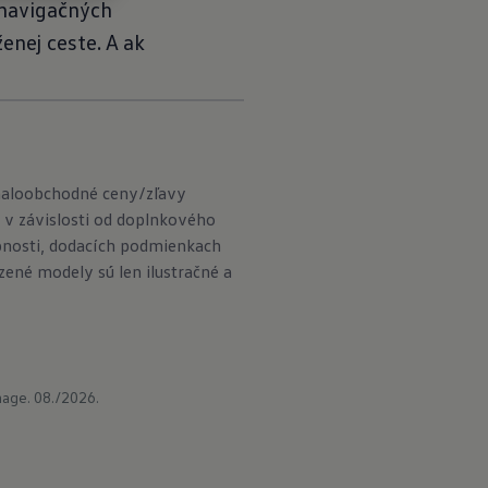
 navigačných
enej ceste. A ak
maloobchodné ceny/zľavy
 v závislosti od doplnkového
pnosti, dodacích podmienkach
né modely sú len ilustračné a
age. 08./2026.