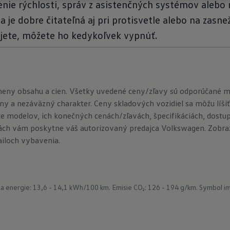
enie rýchlosti, správ z asistenčných systémov alebo
 je dobre čitateľná aj pri protisvetle alebo na zasnež
ujete, môžete ho kedykoľvek vypnúť.
meny obsahu a cien. Všetky uvedené ceny/zľavy sú odporúčané 
ny a nezáväzný charakter. Ceny skladových vozidiel sa môžu líšiť
e modelov, ich konečných cenách/zľavách, špecifikáciách, dostu
ch vám poskytne váš autorizovaný predajca Volkswagen. Zobraze
ailoch vybavenia.
a energie: 13,6 - 14,1 kWh/100 km.
Emisie CO₂: 126 - 194 g/km.
Symbol im