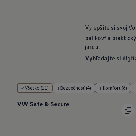
Vylepšite si svoj V
balíkov
a praktický
2
jazdu.
Vyhľadajte si digi
Všetko (11)
Bezpečnosť (4)
Komfort (6)
VW Safe & Secure