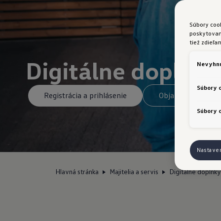
Súbory coo
poskytovani
tiež zdieľa
Digitálne doplnky
Nevyhnu
Súbory 
Registrácia a prihlásenie
Objavte služby pr
Súbory c
Nastave
Hlavná stránka
Majitelia a servis
Digitálne doplnky