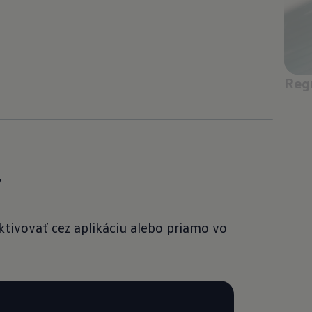
Regu
y
ktivovať cez aplikáciu alebo priamo vo