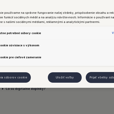
kie používame na správne fungovanie našej stránky, prispôsobenie obsahu a rek
e funkcií sociálnych médií a na analýzu návštevnosti. Informácie o používaní na
me s našimi sociálnymi médiami, reklamnými a analytickými partnermi.
 aktivácia a používa
V
tne potrebné súbory cookie
cookie súvisiace s výkonom
e váš model
ookie pre cieľové zameranie
nia súborov cookie
Uložiť voľby
Prijať všetky sú
Čo sú digitálne doplnky?