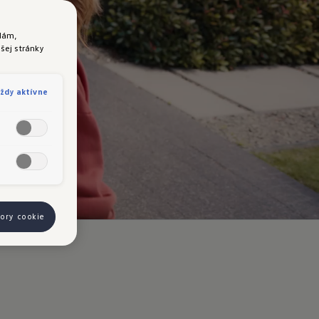
lám,
šej stránky
nie
ždy aktívne
bory cookie