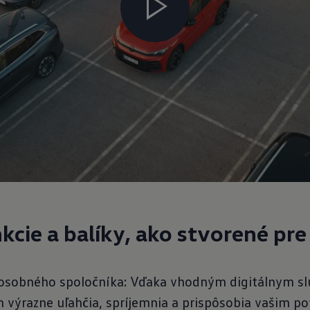
kcie a balíky, ako stvorené pre
 osobného spoločníka: Vďaka vhodným digitálnym s
ám výrazne uľahčia, spríjemnia a prispôsobia vašim p