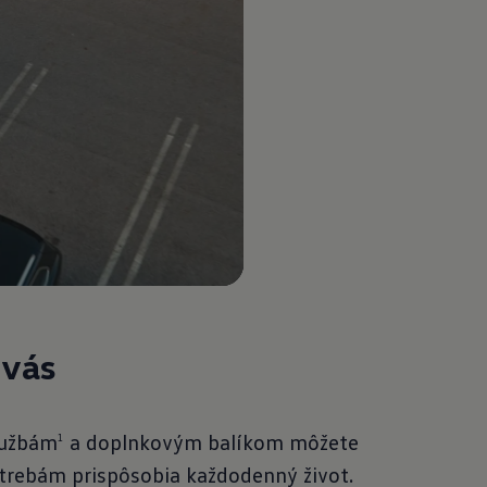
 vás
lužbám
a doplnkovým balíkom môžete
1
otrebám prispôsobia každodenný život.