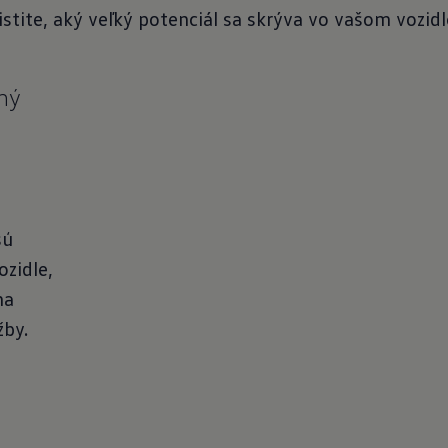
istite, aký veľký potenciál sa skrýva vo vašom vozidl
ný
sú
ozidle,
ha
žby.