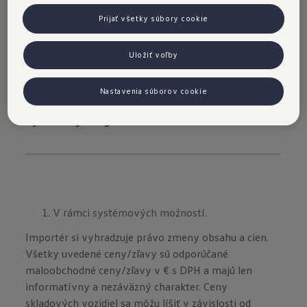
dizajnovými Matrix LED svetlometmi a logom
Prijať všetky súbory cookie
Volkswagen prechádza elegantný svetelný pás.
Súčasťou balíka sú voliteľné zadné 3D LED
Uložiť voľby
svetlá s
animovanými brzdovými svetlami
a
integrovanými
dynamickými smerovými
Nastavenia súborov cookie
svetlam
i, ktoré naznačujú smer plynulým
dynamickým signálom.
V rámci systémových možností.
Importér si vyhradzuje právo zmeny obsahu a cien.
Všetky uvedené ceny/zľavy sú odporúčané
maloobchodné ceny/zľavy v € s DPH a majú len
informatívny a nezáväzný charakter. Ceny
skladových vozidiel sa môžu líšiť v závislosti od