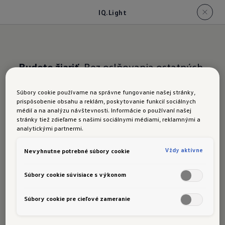
IQ.Light
Budete žiariť.
Bez oslňovania ostatných
IQ.LIGHT
Súbory cookie používame na správne fungovanie našej stránky,
prispôsobenie obsahu a reklám, poskytovanie funkcií sociálnych
médií a na analýzu návštevnosti. Informácie o používaní našej
stránky tiež zdieľame s našimi sociálnymi médiami, reklamnými a
analytickými partnermi.
Už na prvý pohľad sa nový Passat voliteľne
Vždy aktívne
Nevyhnutne potrebné súbory cookie
prezentuje so skutočne exkluzívnym systémom:
inovatívnymi svetlometmi
IQ.LIGHT
.
Súbory cookie súvisiace s výkonom
Technológia Matrix
umožňuje
dlhodobú jazdu s
Súbory cookie pre cieľové zameranie
aktívnymi diaľkovými svetlami
bez oslňovania
ostatných účastníkov cestnej premávky
. Medzi
1