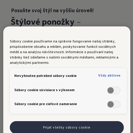
Posuňte svoj štýl na vyššiu úroveň!
Štýlové ponožky
–
dvojbalenie
Žijeme v ére štýlových ponožiek – a teraz sa k
Súbory cookie používame na správne fungovanie našej stránky,
prispôsobenie obsahu a reklám, poskytovanie funkcií sociálnych
tomu pridáva aj vaša obľúbená značka! Tieto
médií a na analýzu návštevnosti. Informácie o používaní našej
pohodlné ponožky v štýlovej modrej a čiernej
stránky tiež zdieľame s našimi sociálnymi médiami, reklamnými a
analytickými partnermi.
farbe zdobia logo R a kontrastný biely pruh
pozdĺž päty. Dodávané priamo k vašim dverám v
Vždy aktívne
Nevyhnutne potrebné súbory cookie
praktickom dvojbalení. Dostupné vo veľkostiach
39–42 a 43–46.
Súbory cookie súvisiace s výkonom
Objednajte si teraz
Súbory cookie pre cieľové zameranie
Prijať všetky súbory cookie