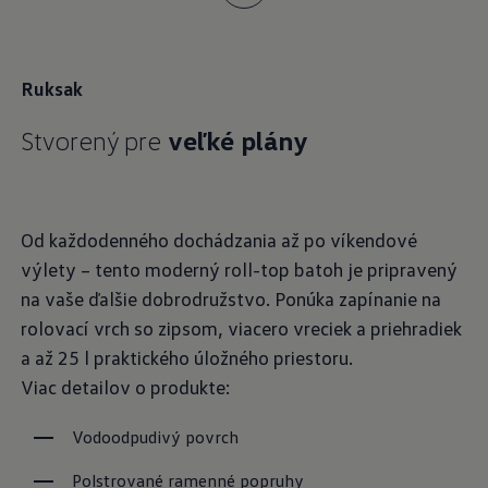
uvoľnený štýl.
Viac detailov o produkte:
Ruksak
Čierna plsť z vlnenej zmesi
Stvorený pre
veľké plány
Nastaviteľné kovové zapínanie
Našitá nášivka s logom R
Objednajte si teraz
Od každodenného dochádzania až po víkendové
výlety – tento moderný roll-top batoh je pripravený
na vaše ďalšie dobrodružstvo. Ponúka zapínanie na
rolovací vrch so zipsom, viacero vreciek a priehradiek
a až 25 l praktického úložného priestoru.
Viac detailov o produkte:
Vodoodpudivý povrch
Polstrované ramenné popruhy