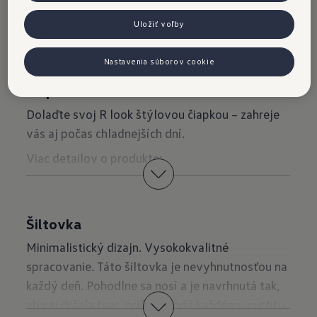
A teraz
pozor!
Uložiť voľby
Nastavenia súborov cookie
Čiapka
Dolaďte svoj R look štýlovou čiapkou – zahreje
vás aj počas chladnejších dní.
Viac detailov o produkte:
Vyrobená zo 100 % vlny
Rebrovaný úplet so širokým zahnutým lemom
Šiltovka
Minimalistický dizajn. Vysokokvalitné
Našitá nášivka s logom R
spracovanie. Táto šiltovka je nevyhnutnosťou na
Objednajte si teraz
každý deň. Pohodlne sa nosí a je navrhnutá tak,
aby si držala tvar, pričom dodá každému outfitu