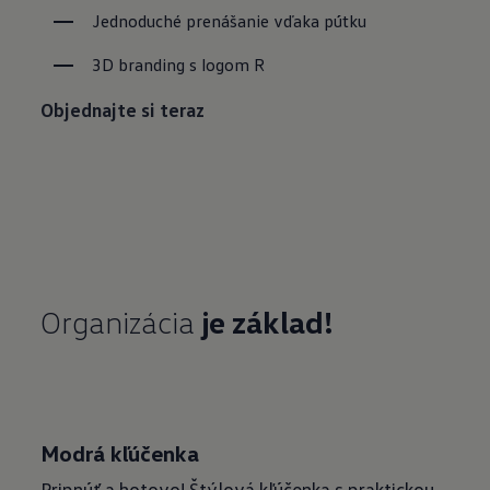
Jednoduché prenášanie vďaka pútku
3D branding s logom R
Objednajte si teraz
Organizácia
je základ!
Modrá kľúčenka
Pripnúť a hotovo! Štýlová kľúčenka s praktickou