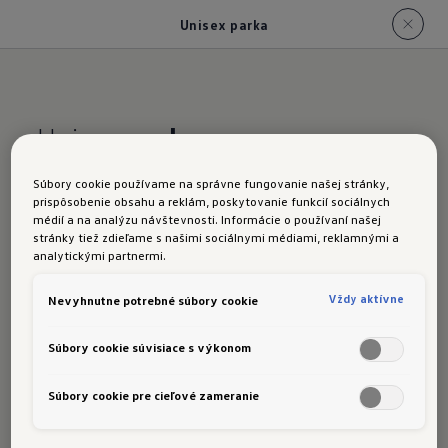
Unisex parka
Unisex
parka
Zima je chladná – ale vy môžete byť ešte viac
Súbory cookie používame na správne fungovanie našej stránky,
cool! Táto unisex parka strednej dĺžky s
prispôsobenie obsahu a reklám, poskytovanie funkcií sociálnych
médií a na analýzu návštevnosti. Informácie o používaní našej
prešívaným zateplením a vodoodpudivým
stránky tiež zdieľame s našimi sociálnymi médiami, reklamnými a
materiálom vás spoľahlivo ochráni pred vetrom
analytickými partnermi.
aj dažďom. Moderný vzhľad jej dodávajú
Vždy aktívne
Nevyhnutne potrebné súbory cookie
panelové švy vpredu aj vzadu, zatiaľ čo
charakteristické R detaily podčiarkujú jej štýl:
Súbory cookie súvisiace s výkonom
Vrecká s pätkou a klopou s R logo štítkom
Súbory cookie pre cieľové zameranie
Tón v tóne potlač loga R na ľavom hornom 
rukáve