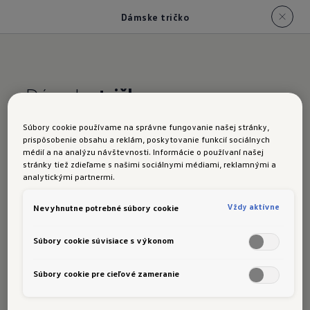
Dámske tričko
Dámske
tričko
Priliehavý strih, raglánové rukávy a 5 % elastanu
Súbory cookie používame na správne fungovanie našej stránky,
zaručujú celodenné pohodlie a ľahké, lichotivé
prispôsobenie obsahu a reklám, poskytovanie funkcií sociálnych
médií a na analýzu návštevnosti. Informácie o používaní našej
nosenie. Štýlové detaily dotvárajú celkový
stránky tiež zdieľame s našimi sociálnymi médiami, reklamnými a
vzhľad:
analytickými partnermi.
Detail švu na chrbte
Vždy aktívne
Nevyhnutne potrebné súbory cookie
Prešívané švy
Súbory cookie súvisiace s výkonom
R tkaný štítok
Súbory cookie pre cieľové zameranie
Tón v tóne potlač loga