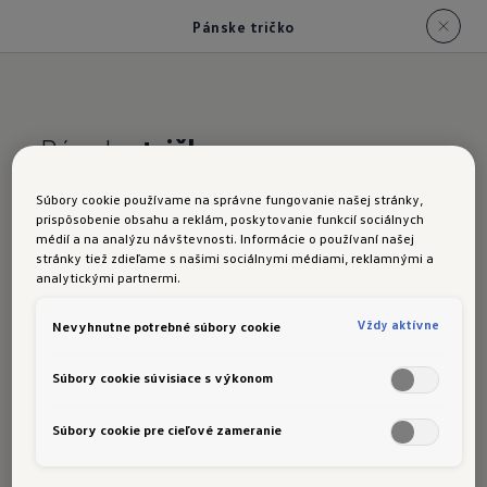
Pánske tričko
Pánske
tričko
Športový štýl na každý deň. Deliacím švom na
Súbory cookie používame na správne fungovanie našej stránky,
chrbte a čistými prešívanými detailmi toto tričko
prispôsobenie obsahu a reklám, poskytovanie funkcií sociálnych
médií a na analýzu návštevnosti. Informácie o používaní našej
spája eleganciu s celodenným komfortom.
stránky tiež zdieľame s našimi sociálnymi médiami, reklamnými a
Dostupné vo veľkostiach S – 2XL.
analytickými partnermi.
Viac detailov o produkte:
Vždy aktívne
Nevyhnutne potrebné súbory cookie
Bavlnená zmes s 5 % elastanu
Súbory cookie súvisiace s výkonom
R tkaný štítok na bočnom šve
Súbory cookie pre cieľové zameranie
Tón v tóne potlač loga na prednej strane