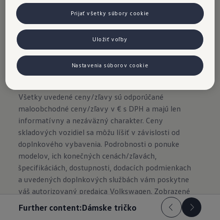
Objednajte si teraz
Prijať všetky súbory cookie
Uložiť voľby
Nastavenia súborov cookie
Importér si vyhradzuje právo zmeny obsahu a cien.
Všetky uvedené ceny/zľavy sú odporúčané
maloobchodné ceny/zľavy v € s DPH a majú len
informatívny a nezáväzný charakter. Ceny
skladových vozidiel sa môžu líšiť v závislosti od
doplnkového vybavenia. Podrobnosti o ponuke
modelov, ich konečných cenách/zľavách,
špecifikáciách, dostupnosti, dodacích podmienkach
a uvedených doplnkových službách vám poskytne
váš autorizovaný predajca Volkswagen. Zobrazené
modely sú len ilustračné a môžu sa líšiť
Further content:
Dámske tričko
v jednotlivých detailoch vybavenia.