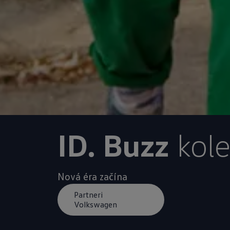
ID. Buzz
kole
Nová éra začína
Partneri
Volkswagen