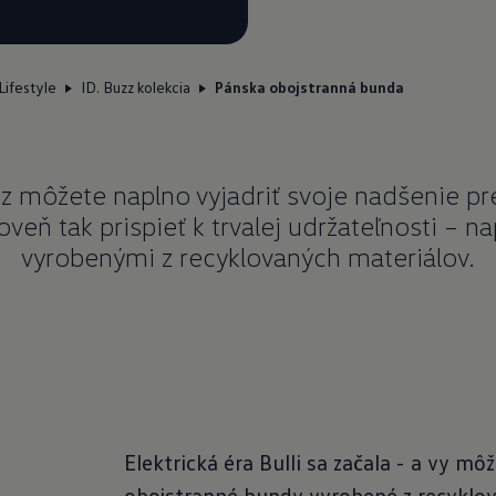
Lifestyle
ID. Buzz kolekcia
Pánska obojstranná bunda
zz môžete naplno vyjadriť svoje nadšenie pr
oveň tak prispieť k trvalej udržateľnosti – n
vyrobenými z recyklovaných materiálov.
Elektrická éra Bulli sa začala - a vy m
obojstranné bundy vyrobené z recyklov