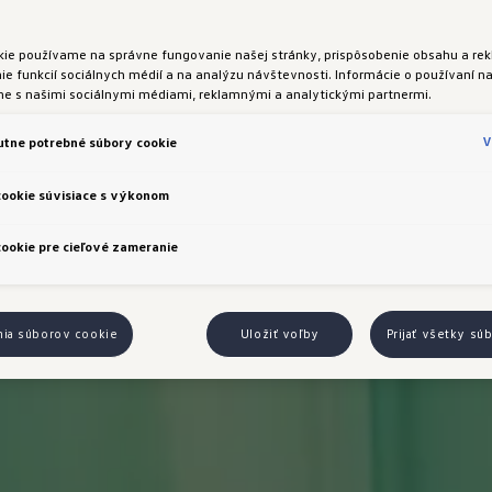
kie používame na správne fungovanie našej stránky, prispôsobenie obsahu a rek
e funkcií sociálnych médií a na analýzu návštevnosti. Informácie o používaní na
me s našimi sociálnymi médiami, reklamnými a analytickými partnermi.
V
tne potrebné súbory cookie
cookie súvisiace s výkonom
ookie pre cieľové zameranie
nia súborov cookie
Uložiť voľby
Prijať všetky sú