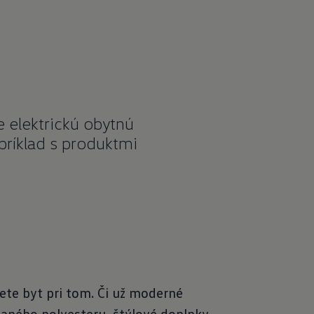
e elektrickú obytnú
apríklad s produktmi
ôžete byt pri tom. Či už moderné
aného polyesteru, štýlové doplnky