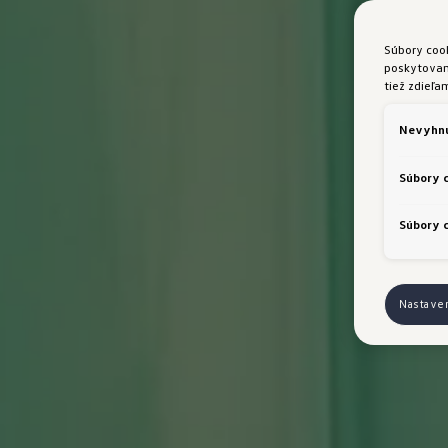
Súbory coo
poskytovani
tiež zdieľa
Nevyhnu
Súbory 
Súbory c
Nastave