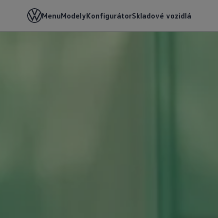
Menu
Modely
Konfigurátor
Skladové vozidlá