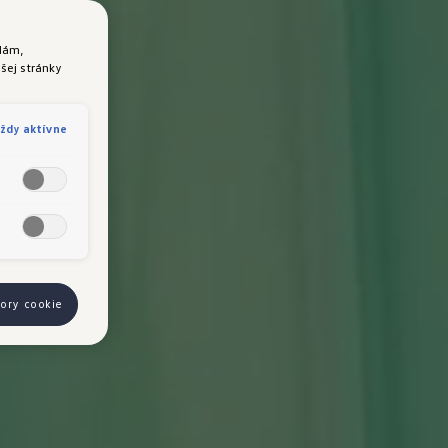
lám,
šej stránky
ždy aktívne
bory cookie