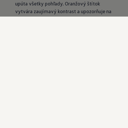
upúta všetky pohľady. Oranžový štítok
vytvára zaujímavý kontrast a upozorňuje na
logo ID. Buzz. V prípade záujmu o uvedený
produkt sa obráťte na niektorého z našich
Volkswagen partnerov.
Ďalšie produkty
Všestrannosť
ID. Buzz
Pre všetkých fanúšikov ID. Buzz tu máme ďalšie
skvelé produkty - ako napríklad prívesok na kľúče v