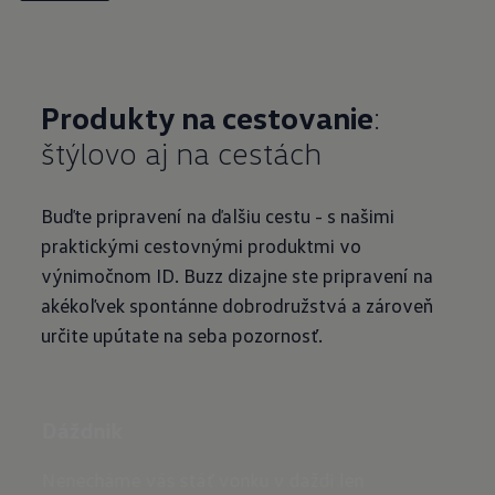
Produkty na cestovanie
:
štýlovo aj na cestách
Buďte pripravení na ďalšiu cestu - s našimi
praktickými cestovnými produktmi vo
výnimočnom ID. Buzz dizajne ste pripravení na
akékoľvek spontánne dobrodružstvá a zároveň
určite upútate na seba pozornosť.
Dáždnik
Ruksa
Nenecháme vás stáť vonku v daždi len
Ruksak