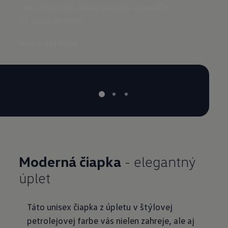
tak. Vzdorujte zlému počasiu a použite
spoloč
ID. Buzz dáždnik.
rozhod
Viac o dáždniku
Moderná čiapka
- elegantný
úplet
Táto unisex čiapka z úpletu v štýlovej
petrolejovej farbe vás nielen zahreje, ale aj