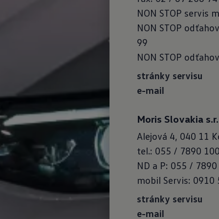
NON STOP servis mo
NON STOP odťahová 
99
NON STOP odťahová 
stránky servisu
e-mail
Moris Slovakia s.r.
Alejová 4, 040 11 K
tel.: 055 / 7890 10
ND a P: 055 / 7890
mobil Servis: 0910
stránky servisu
e-mail