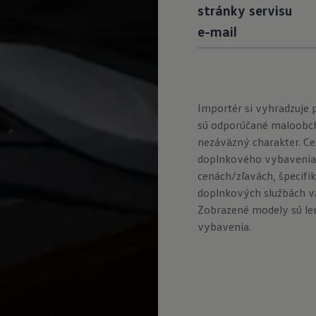
stránky servisu
e-mail
Importér si vyhradzuje
sú odporúčané maloobch
nezáväzný charakter. Cen
doplnkového vybavenia.
cenách/zľavách, špecifi
doplnkových službách v
Zobrazené modely sú len 
vybavenia.