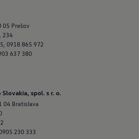
0 05 Prešov
, 234
75, 0918 865 972
903 637 380
Slovakia, spol. s r. o.
 04 Bratislava
0
22
 0905 230 333