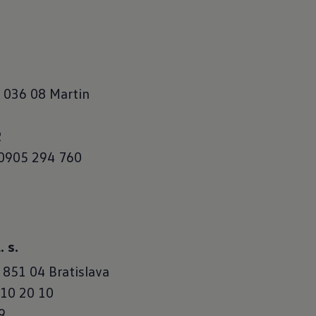
, 036 08 Martin
1
2
 0905 294 760
 s.
 851 04 Bratislava
 10 20 10
9