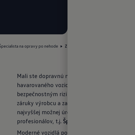
Špecialista na opravy po nehode
Zoznam partnerov projektu
Mali ste dopravnú nehodu? Pamätajte na to, 
havarovaného vozidla môže byť pre vás do b
bezpečnostným rizikom. Aj po nehode vám z
záruky výrobcu a zachováme bezpečnosť aj ce
najvyššej možnej úrovni. Stačí k tomu jediné -
profesionálov, t.j.
Špecialistov na opravy po 
Moderné vozidlá používajú nové technológie a