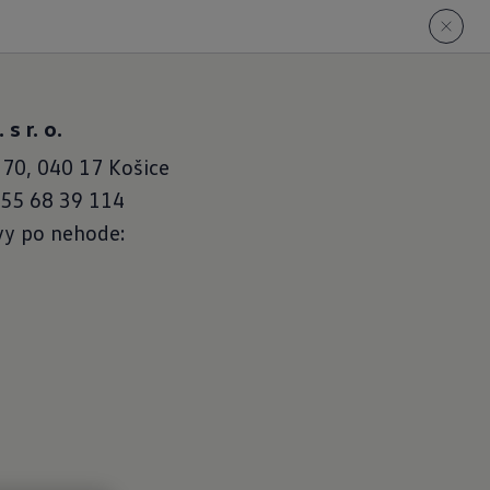
s r. o.
 70, 040 17 Košice
 55 68 39 114
vy po nehode: