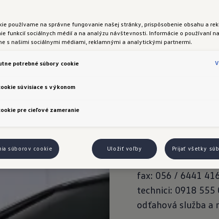
DS - CAR, s. r. o.
kie používame na správne fungovanie našej stránky, prispôsobenie obsahu a rek
e funkcií sociálnych médií a na analýzu návštevnosti. Informácie o používaní na
Istvána Gyurcsóa 5
me s našimi sociálnymi médiami, reklamnými a analytickými partnermi.
tel: 031 / 5910211
V
tne potrebné súbory cookie
fax: 031/ 5910222
stránky servisu
cookie súvisiace s výkonom
e-mail
ookie pre cieľové zameranie
EGOVAN, spol. s r.
Hviezdoslavova 17,
nia súborov cookie
Uložiť voľby
Prijať všetky sú
tel.: 056 / 6441 41
fax: 056 / 6441 41
technici: 0918 555
odťahová služba a 