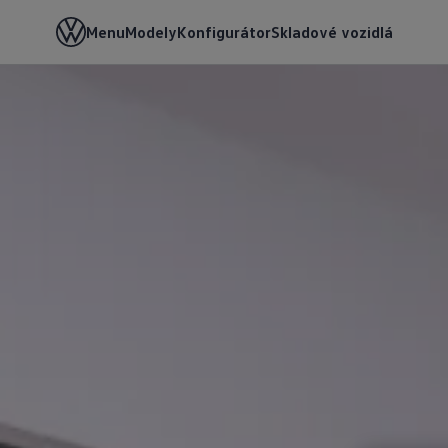
Menu
Modely
Konfigurátor
Skladové vozidlá