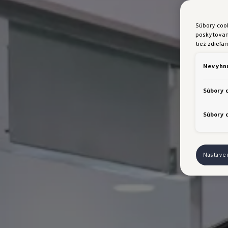
Súbory coo
poskytovani
tiež zdieľa
Nevyhnu
Súbory 
Súbory c
Nastave