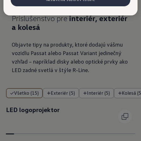
Príslušenstvo pre
interiér, exteriér
a
kolesá
Objavte tipy na produkty, ktoré dodajú vášmu
vozidlu Passat alebo Passat Variant jedinečný
vzhľad – napríklad disky alebo optické prvky ako
LED zadné svetlá v štýle R-Line.
Všetko (15)
Exteriér (5)
Interiér (5)
Kolesá (5
LED logoprojektor