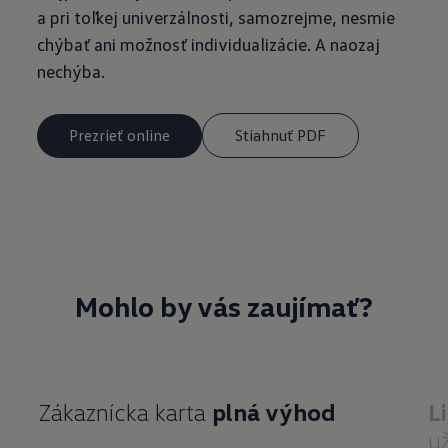
a pri toľkej univerzálnosti, samozrejme, nesmie
chýbať ani možnosť individualizácie. A naozaj
nechýba.
Prezrieť online
Stiahnuť PDF
Mohlo by vás zaujímať?
Zákaznícka karta
plná výhod
L
u