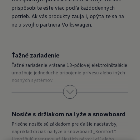
prispôsobíte ešte viac podľa každodenných
potrieb. Ak vás produkty zaujali, opýtajte sa na
ne u svojho partnera Volkswagen.
Ťažné zariadenie
Ťažné zariadenie vrátane 13-pólovej elektroinštalácie
umožňuje jednoduché pripojenie prívesu alebo iných
nosných systémov.
Nosiče s držiakom na lyže a snowboard
Priečne nosiče sú základom pre ďalšie nadstavby,
napríklad držiak na lyže a snowboard „Komfort“.
Umožňujú prepravu až šiestich párov lyží alebo