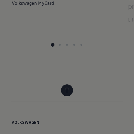
Volkswagen MyCard
p
Lif
VOLKSWAGEN