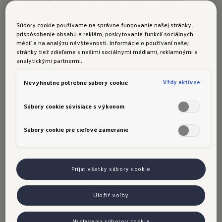
štyroch snowboardov.
Súbory cookie používame na správne fungovanie našej stránky,
prispôsobenie obsahu a reklám, poskytovanie funkcií sociálnych
médií a na analýzu návštevnosti. Informácie o používaní našej
Nosič bicyklov „Premium“
stránky tiež zdieľame s našimi sociálnymi médiami, reklamnými a
analytickými partnermi.
Nosič bicyklov „Premium“ na ťažné zariadenie
umožňuje prepravu až dvoch bicyklov alebo e-bikov.
Vždy aktívne
Nevyhnutne potrebné súbory cookie
Vyniká inteligentnou ľahkou konštrukciou a
inovatívnym upevnením. Nakladanie ťažkých
Súbory cookie súvisiace s výkonom
bicyklov uľahčuje nájazdová lišta.
Súbory cookie pre cieľové zameranie
Nosiče so strešným boxom
Strešný box „Comfort 460“ má objem až 460 l a
Prijať všetky súbory cookie
systém „DuoLift“ umožňujúci otváranie z oboch
strán. Dĺžka 2,30 m je ideálna na prepravu zimnej
športovej výbavy.
Uložiť voľby
Nastavenia súborov cookie