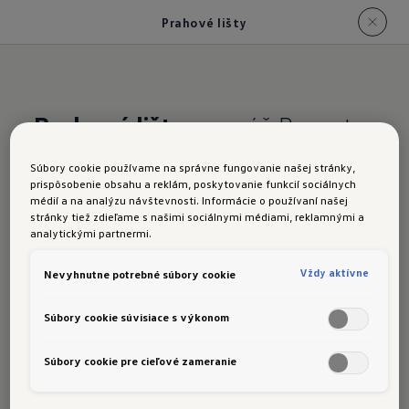
Prahové lišty
Prahové lišty
pre váš Passat
alebo Passat Variant
Súbory cookie používame na správne fungovanie našej stránky,
prispôsobenie obsahu a reklám, poskytovanie funkcií sociálnych
Prahové lišty sú vyrobené z kvalitného hliníka a
médií a na analýzu návštevnosti. Informácie o používaní našej
môžu chrániť pred poškriabaním v oblasti prahov
stránky tiež zdieľame s našimi sociálnymi médiami, reklamnými a
analytickými partnermi.
dverí. Nápis „Passat“ dodáva výrazný vizuálny
akcent. Na produkt sa opýtajte u svojho
Vždy aktívne
Nevyhnutne potrebné súbory cookie
partnera Volkswagen.
Informujte sa teraz
Súbory cookie súvisiace s výkonom
Súbory cookie pre cieľové zameranie