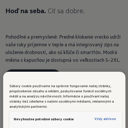
Hoď na seba.
Cíť sa dobre.
Pohodlné a premyslené: Predné klokanie vrecko udrží
vaše ruky príjemne v teple a má integrovaný zips na
uloženie drobností, ako sú kľúče či smartfón. Modrá
mikina s kapucňou je dostupná vo veľkostiach S–2XL.
Objednajte si teraz
Súbory cookie používame na správne fungovanie našej stránky,
prispôsobenie obsahu a reklám, poskytovanie funkcií sociálnych
médií a na analýzu návštevnosti. Informácie o používaní našej
stránky tiež zdieľame s našimi sociálnymi médiami, reklamnými a
Dámska mikina s kapucňou
analytickými partnermi.
Vždy aktívne
Nevyhnutne potrebné súbory cookie