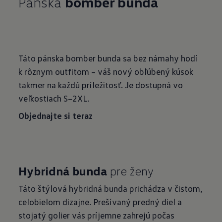
Pánska
bomber bunda
Táto pánska bomber bunda sa bez námahy hodí
k rôznym outfitom – váš nový obľúbený kúsok
takmer na každú príležitosť. Je dostupná vo
veľkostiach S–2XL.
Objednajte si teraz
Hybridná bunda
pre ženy
Táto štýlová hybridná bunda prichádza v čistom,
celobielom dizajne. Prešívaný predný diel a
stojatý golier vás príjemne zahrejú počas