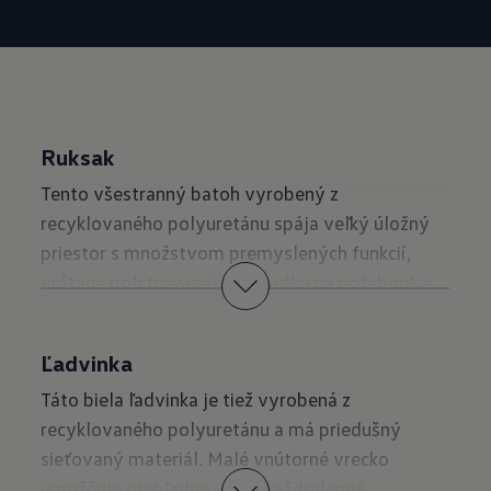
Ruksak
Tento všestranný batoh vyrobený z
recyklovaného polyuretánu spája veľký úložný
priestor s množstvom premyslených funkcií,
vrátane polstrovanej priehradky na notebook a
priedušného sieťovaného chrbtového panela,
ktorý zvyšuje pohodlie pri nosení na cestách.
Ľadvinka
Objednajte si teraz
Táto biela ľadvinka je tiež vyrobená z
recyklovaného polyuretánu a má priedušný
sieťovaný materiál. Malé vnútorné vrecko
umožňuje prehľadne uložiť každodenné