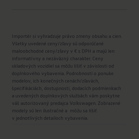
Importér si vyhradzuje právo zmeny obsahu a cien.
Všetky uvedené ceny/zľavy sú odporúčané
maloobchodné ceny/zľavy v € s DPH a majú len
informatívny a nezáväzný charakter. Ceny
skladových vozidiel sa môžu líšiť v závislosti od
doplnkového vybavenia. Podrobnosti o ponuke
modelov, ich konečných cenách/zľavách,
špecifikáciách, dostupnosti, dodacích podmienkach
a uvedených doplnkových službách vám poskytne
váš autorizovaný predajca Volkswagen. Zobrazené
modely sú len ilustračné a môžu sa líšiť
v jednotlivých detailoch vybavenia.