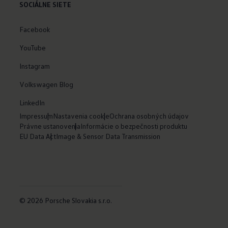
SOCIÁLNE SIETE
Facebook
YouTube
Instagram
Volkswagen Blog
LinkedIn
Impressum
Nastavenia cookie
Ochrana osobných údajov
Právne ustanovenia
Informácie o bezpečnosti produktu
EU Data Act
Image & Sensor Data Transmission
© 2026 Porsche Slovakia s.r.o.