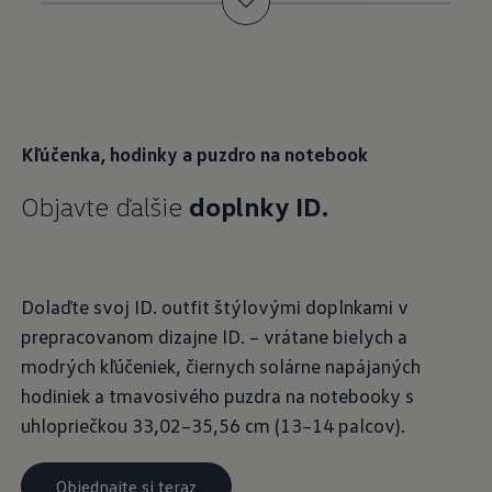
drobnosti, ako sú peňaženka, kľúče a smartfón.
Objednajte si teraz
Kľúčenka, hodinky a puzdro na notebook
Objavte ďalšie
doplnky ID.
Dolaďte svoj ID. outfit štýlovými doplnkami v
prepracovanom dizajne ID. – vrátane bielych a
modrých kľúčeniek, čiernych solárne napájaných
hodiniek a tmavosivého puzdra na notebooky s
uhlopriečkou 33,02–35,56 cm (13–14 palcov).
Objednajte si teraz