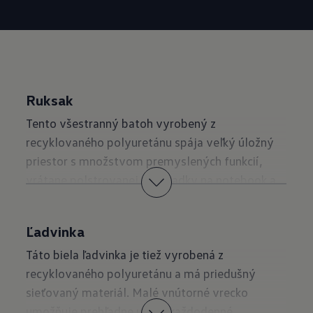
Ruksak
Tento všestranný batoh vyrobený z
recyklovaného polyuretánu spája veľký úložný
priestor s množstvom premyslených funkcií,
vrátane polstrovanej priehradky na notebook a
priedušného sieťovaného chrbtového panela,
ktorý zvyšuje pohodlie pri nosení na cestách.
Ľadvinka
Objednajte si teraz
Táto biela ľadvinka je tiež vyrobená z
recyklovaného polyuretánu a má priedušný
sieťovaný materiál. Malé vnútorné vrecko
umožňuje prehľadne uložiť každodenné