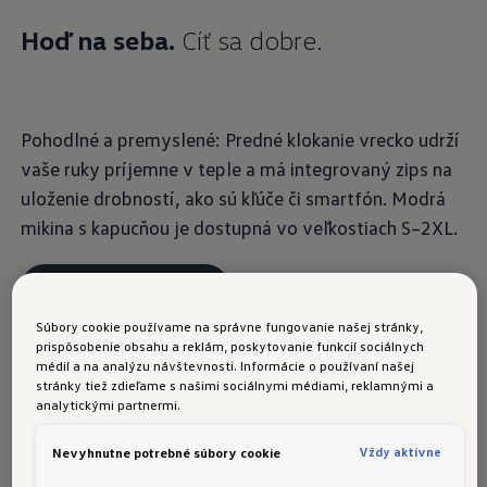
Hoď na seba.
Cíť sa dobre.
Pohodlné a premyslené: Predné klokanie vrecko udrží
vaše ruky príjemne v teple a má integrovaný zips na
uloženie drobností, ako sú kľúče či smartfón. Modrá
mikina s kapucňou je dostupná vo veľkostiach S–2XL.
Objednajte si teraz
Súbory cookie používame na správne fungovanie našej stránky,
prispôsobenie obsahu a reklám, poskytovanie funkcií sociálnych
médií a na analýzu návštevnosti. Informácie o používaní našej
stránky tiež zdieľame s našimi sociálnymi médiami, reklamnými a
Dámska mikina s kapucňou
analytickými partnermi.
Vždy aktívne
Nevyhnutne potrebné súbory cookie