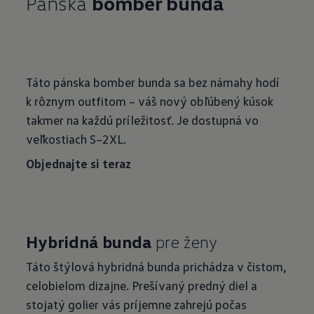
Pánska
bomber bunda
Táto pánska bomber bunda sa bez námahy hodí
k rôznym outfitom – váš nový obľúbený kúsok
takmer na každú príležitosť. Je dostupná vo
veľkostiach S–2XL.
Objednajte si teraz
Hybridná bunda
pre ženy
Táto štýlová hybridná bunda prichádza v čistom,
celobielom dizajne. Prešívaný predný diel a
stojatý golier vás príjemne zahrejú počas