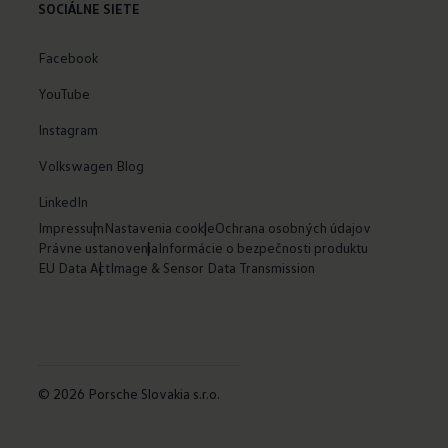
SOCIÁLNE SIETE
Facebook
YouTube
Instagram
Volkswagen Blog
LinkedIn
Impressum
Nastavenia cookie
Ochrana osobných údajov
Právne ustanovenia
Informácie o bezpečnosti produktu
EU Data Act
Image & Sensor Data Transmission
© 2026 Porsche Slovakia s.r.o.