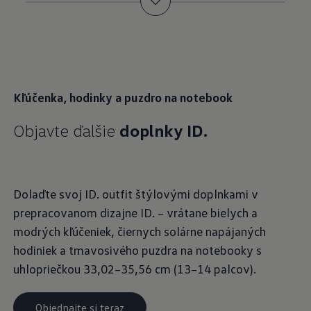
drobnosti, ako sú peňaženka, kľúče a smartfón.
Objednajte si teraz
Kľúčenka, hodinky a puzdro na notebook
Objavte ďalšie
doplnky ID.
Dolaďte svoj ID. outfit štýlovými doplnkami v
prepracovanom dizajne ID. – vrátane bielych a
modrých kľúčeniek, čiernych solárne napájaných
hodiniek a tmavosivého puzdra na notebooky s
uhlopriečkou 33,02–35,56 cm (13–14 palcov).
Objednajte si teraz