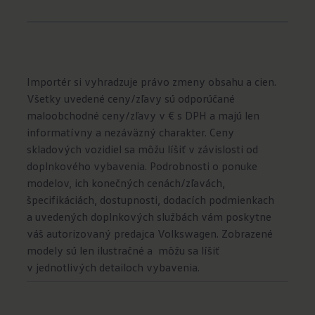
Importér si vyhradzuje právo zmeny obsahu a cien.
Všetky uvedené ceny/zľavy sú odporúčané
maloobchodné ceny/zľavy v € s DPH a majú len
informatívny a nezáväzný charakter. Ceny
skladových vozidiel sa môžu líšiť v závislosti od
doplnkového vybavenia. Podrobnosti o ponuke
modelov, ich konečných cenách/zľavách,
špecifikáciách, dostupnosti, dodacích podmienkach
a uvedených doplnkových službách vám poskytne
váš autorizovaný predajca Volkswagen. Zobrazené
modely sú len ilustračné a môžu sa líšiť
v jednotlivých detailoch vybavenia.