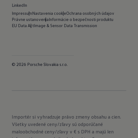
LinkedIn
Impressum
Nastavenia cookie
Ochrana osobných údajov
Právne ustanovenia
Informácie o bezpečnosti produktu
EU Data Act
Image & Sensor Data Transmission
© 2026 Porsche Slovakia s.r.o.
Importér si vyhradzuje právo zmeny obsahu a cien.
Všetky uvedené ceny/zľavy sú odporúčané
maloobchodné ceny/zľavy v € s DPH a majú len