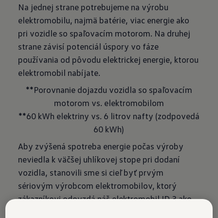
Na jednej strane potrebujeme na výrobu
elektromobilu, najmä batérie, viac energie ako
pri vozidle so spaľovacím motorom. Na druhej
strane závisí potenciál úspory vo fáze
používania od pôvodu elektrickej energie, ktorou
elektromobil nabíjate.
**Porovnanie dojazdu vozidla so spaľovacím
motorom vs. elektromobilom
**60 kWh elektriny vs. 6 litrov nafty (zodpovedá
60 kWh)
Aby zvýšená spotreba energie počas výroby
neviedla k väčšej uhlíkovej stope pri dodaní
vozidla, stanovili sme si cieľ byť prvým
sériovým výrobcom elektromobilov, ktorý
zákazníkovi odovzdá náš elektromobil ID.3 ako
klimaticky neutrálny produkt. Aby ste od