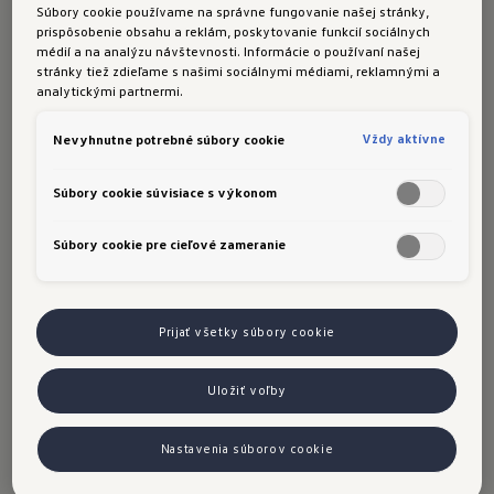
Súbory cookie používame na správne fungovanie našej stránky,
začiatku jazdili s lepšou bilanciou emisií CO
.
2
prispôsobenie obsahu a reklám, poskytovanie funkcií sociálnych
médií a na analýzu návštevnosti. Informácie o používaní našej
stránky tiež zdieľame s našimi sociálnymi médiami, reklamnými a
analytickými partnermi.
Pri používaní elektromobilov vás podporujeme
Vždy aktívne
Nevyhnutne potrebné súbory cookie
širokou ponukou elektriny z obnoviteľných
zdrojov pre nabíjanie vašich vozidiel. Vďaka
Súbory cookie súvisiace s výkonom
tomu tiež môžete minimalizovať emisie CO
.
2
Súbory cookie pre cieľové zameranie
Prijať všetky súbory cookie
Čo robíme
pre ochranu klímy
Uložiť voľby
Emisie vznikajú počas celého životného cyklu
elektromobilu. Aby sme to trvalo znížili, riadime
Nastavenia súborov cookie
sa touto zásadou: