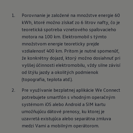
Porovnanie je založené na množstve energie 60 
kWh, ktoré možno získať zo 6 litrov nafty, čo je 
teoretická spotreba vznetového spaľovacieho 
motora na 100 km. Elektromobil s týmto 
množstvom energie teoreticky prejde 
vzdialenosť 400 km. Pritom je nutné spomenúť, 
že konkrétny dojazd, ktorý možno dosiahnuť pri 
vyššej účinnosti elektromobilu, vždy silne závisí 
od štýlu jazdy a okolitých podmienok 
(topografia, teplota atď.).
Pre využívanie bezplatnej aplikácie We Connect 
potrebujete smartfón s vhodným operačným 
systémom iOS alebo Android a SIM kartu 
umožňujúcu dátové prenosy, ku ktorej je 
uzavretá existujúca alebo separátna zmluva 
medzi Vami a mobilným operátorom.