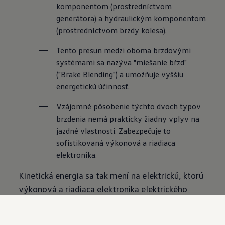
komponentom (prostredníctvom 
generátora) a hydraulickým komponentom 
(prostredníctvom brzdy kolesa).
Tento presun medzi oboma brzdovými 
systémami sa nazýva "miešanie bŕzd" 
("Brake Blending") a umožňuje vyššiu 
energetickú účinnosť.
Vzájomné pôsobenie týchto dvoch typov 
brzdenia nemá prakticky žiadny vplyv na 
jazdné vlastnosti. Zabezpečuje to 
sofistikovaná výkonová a riadiaca 
elektronika.
Kinetická energia sa tak mení na elektrickú, ktorú
výkonová a riadiaca elektronika elektrického
pohonu privádza priamo do vysokonapäťového
akumulátora. Energia sa tak opäť využíva, preto