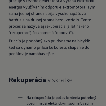
pracuje v režime generátora a vyrába elektrickú
energiu využívaním odporu elektromotora. Tým
sa na jednej strane nabíja vysokonapäťová
batéria a na druhej strane brzdí vozidlo. Tento
proces sa nazýva aj rekuperácia (z latinského
"recuperare", čo znamená "obnoviť").
Princíp je podobný ako pri dyname na bicykli:
keď sa dynamo priloží ku kolesu, šliapanie do
pedálov je namáhavejšie.
Rekuperácia
v skratke
Na rekuperáciu je počas brzdenia potrebný 
posun medzi elektrickým spomaľovacím 