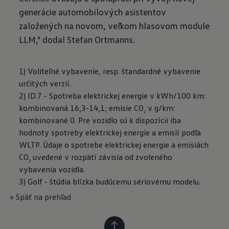
generácie automobilových asistentov
založených na novom, veľkom hlasovom module
LLM," dodal Stefan Ortmanns.
1) Voliteľné vybavenie, resp. štandardné vybavenie
určitých verzií.
2) ID.7 - Spotreba elektrickej energie v kWh/100 km:
kombinovaná 16,3-14,1; emisie CO
v g/km:
2
kombinované 0. Pre vozidlo sú k dispozícii iba
hodnoty spotreby elektrickej energie a emisií podľa
WLTP. Údaje o spotrebe elektrickej energie a emisiách
CO
uvedené v rozpätí závisia od zvoleného
2
vybavenia vozidla.
3) Golf - štúdia blízka budúcemu sériovému modelu.
« Späť na prehľad