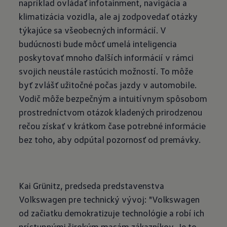
napríklad ovládať infotainment, navigácia a
klimatizácia vozidla, ale aj zodpovedať otázky
týkajúce sa všeobecných informácií. V
budúcnosti bude môcť umelá inteligencia
poskytovať mnoho ďalších informácií v rámci
svojich neustále rastúcich možností. To môže
byť zvlášť užitočné počas jazdy v automobile.
Vodič môže bezpečným a intuitívnym spôsobom
prostredníctvom otázok kladených prirodzenou
rečou získať v krátkom čase potrebné informácie
bez toho, aby odpútal pozornosť od premávky.
Kai Grünitz, predseda predstavenstva
Volkswagen pre technický vývoj: "Volkswagen
od začiatku demokratizuje technológie a robí ich
prístupnými širokým masám zákazníkov. Je to