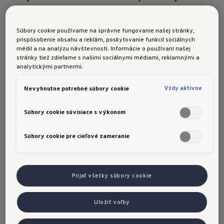
elektroniky Consumer Electronics Show 2024 v
dňoch 9. až 12. januára vystavuje prvé vozidlá,
Súbory cookie používame na správne fungovanie našej stránky,
ktoré majú do hlasového asistenta IDA
prispôsobenie obsahu a reklám, poskytovanie funkcií sociálnych
médií a na analýzu návštevnosti. Informácie o používaní našej
integrovaného chatbota "ChatGPT" založeného
stránky tiež zdieľame s našimi sociálnymi médiami, reklamnými a
na báze umelej inteligencie. V budúcnosti budú
analytickými partnermi.
mať majitelia všetkých modelov Volkswagen
Vždy aktívne
Nevyhnutne potrebné súbory cookie
vybavených asistentom IDA
bezprostredný
1
prístup do neustále sa rozširujúcej databázy
Súbory cookie súvisiace s výkonom
umelej inteligencie. Vďaka tomu si budú môcť
nechať počas jazdy predčítavať vyhľadané
Súbory cookie pre cieľové zameranie
informácie a komunikovať s automobilom
prirodzenou rečou. Základom novej funkcie je
program "Cerence Chat Pro" spoločnosti
Prijať všetky súbory cookie
Cerence Inc., ktorá je technologickým
partnerom koncernu Volkswagen. Volkswagen
Uložiť voľby
je prvým masovým automobilovým výrobcom,