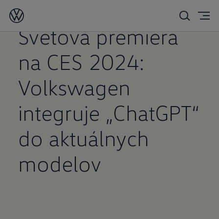
09. 01. 2024
Svetová premiéra
na CES 2024:
Volkswagen
integruje „ChatGPT“
do aktuálnych
modelov