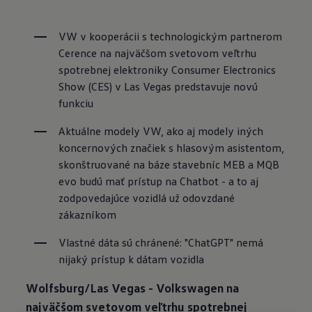
VW v kooperácii s technologickým partnerom 
Cerence na najväčšom svetovom veľtrhu 
spotrebnej elektroniky Consumer Electronics 
Show (CES) v Las Vegas predstavuje novú 
funkciu
Aktuálne modely VW, ako aj modely iných 
koncernových značiek s hlasovým asistentom, 
skonštruované na báze stavebníc MEB a MQB 
evo budú mať prístup na Chatbot - a to aj 
zodpovedajúce vozidlá už odovzdané 
zákazníkom
Vlastné dáta sú chránené: "ChatGPT" nemá 
nijaký prístup k dátam vozidla
Wolfsburg/Las Vegas - Volkswagen na
najväčšom svetovom veľtrhu spotrebnej