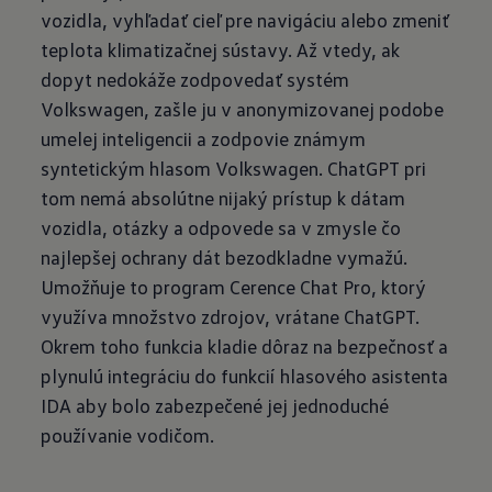
vozidla, vyhľadať cieľ pre navigáciu alebo zmeniť
teplota klimatizačnej sústavy. Až vtedy, ak
dopyt nedokáže zodpovedať systém
Volkswagen, zašle ju v anonymizovanej podobe
umelej inteligencii a zodpovie známym
syntetickým hlasom Volkswagen. ChatGPT pri
tom nemá absolútne nijaký prístup k dátam
vozidla, otázky a odpovede sa v zmysle čo
najlepšej ochrany dát bezodkladne vymažú.
Umožňuje to program Cerence Chat Pro, ktorý
využíva množstvo zdrojov, vrátane ChatGPT.
Okrem toho funkcia kladie dôraz na bezpečnosť a
plynulú integráciu do funkcií hlasového asistenta
IDA aby bolo zabezpečené jej jednoduché
používanie vodičom.