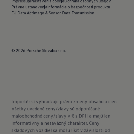
Impressum
Nastavenia cookie
Ochrana osobných údajov
Právne ustanovenia
Informácie o bezpečnosti produktu
EU Data Act
Image & Sensor Data Transmission
© 2026 Porsche Slovakia s.r.o.
Importér si vyhradzuje právo zmeny obsahu a cien.
Všetky uvedené ceny/zľavy sú odporúčané
maloobchodné ceny/zľavy v € s DPH a majú len
informatívny a nezáväzný charakter. Ceny
skladových vozidiel sa môžu líšiť v závislosti od