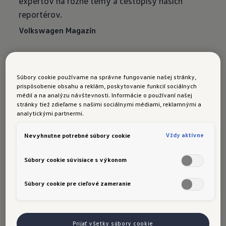
expertov na rôzne témy a cestopisy našich
reportérov.
Volkswagen Magazín
Aktuality
Súbory cookie používame na správne fungovanie našej stránky,
prispôsobenie obsahu a reklám, poskytovanie funkcií sociálnych
Tu nájdete prehľad aktuálnych noviniek a
médií a na analýzu návštevnosti. Informácie o používaní našej
tlačových správ Volkswagen.
stránky tiež zdieľame s našimi sociálnymi médiami, reklamnými a
analytickými partnermi.
Prehľad aktualít
Vždy aktívne
Nevyhnutne potrebné súbory cookie
Súbory cookie súvisiace s výkonom
Volkswagen Novinky
Súbory cookie pre cieľové zameranie
Prostredníctvom Volkswagen Noviniek Vás
pravidelne jeden krát do mesiaca budeme e-
mailom informovať o atraktívnych ponukách,
Prijať všetky súbory cookie