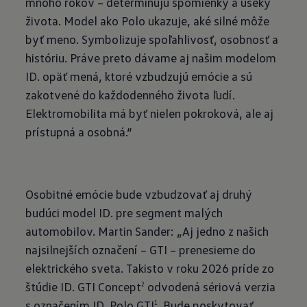
mnoho rokov – determinujú spomienky a úseky
života. Model ako Polo ukazuje, aké silné môže
byť meno. Symbolizuje spoľahlivosť, osobnosť a
históriu. Práve preto dávame aj našim modelom
ID. opäť mená, ktoré vzbudzujú emócie a sú
zakotvené do každodenného života ľudí.
Elektromobilita má byť nielen pokroková, ale aj
prístupná a osobná.“
Osobitné emócie bude vzbudzovať aj druhý
budúci model ID. pre segment malých
automobilov. Martin Sander: „Aj jedno z našich
najsilnejších označení – GTI – prenesieme do
elektrického sveta. Takisto v roku 2026 príde zo
štúdie ID. GTI Concept
odvodená sériová verzia
2
s označením ID. Polo GTI
. Bude poskytovať
1