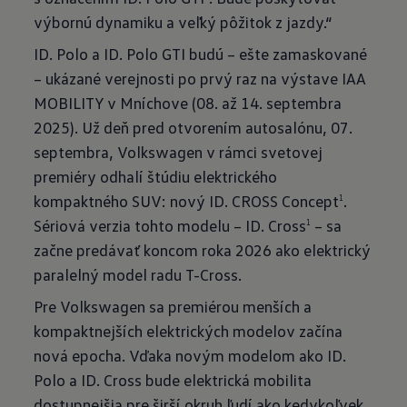
výbornú dynamiku a veľký pôžitok z jazdy.“
ID. Polo a ID. Polo GTI budú – ešte zamaskované
– ukázané verejnosti po prvý raz na výstave IAA
MOBILITY v Mníchove (08. až 14. septembra
2025). Už deň pred otvorením autosalónu, 07.
septembra, Volkswagen v rámci svetovej
premiéry odhalí štúdiu elektrického
kompaktného SUV: nový ID. CROSS Concept
.
1
Sériová verzia tohto modelu – ID. Cross
– sa
1
začne predávať koncom roka 2026 ako elektrický
paralelný model radu T-Cross.
Pre Volkswagen sa premiérou menších a
kompaktnejších elektrických modelov začína
nová epocha. Vďaka novým modelom ako ID.
Polo a ID. Cross bude elektrická mobilita
dostupnejšia pre širší okruh ľudí ako kedykoľvek