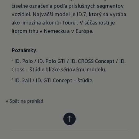
číselné označenia podľa príslušných segmentov
vozidiel. Najväčší model je ID.7, ktorý sa vyrába
ako limuzína a kombi Tourer. V súčasnosti je
lídrom trhu v Nemecku a v Európe.
Poznámky:
ID. Polo / ID. Polo GTI / ID. CROSS Concept / ID.
1
Cross – štúdie blízke sériovému modelu.
ID. 2all / ID. GTI Concept – štúdie.
2
« Späť na prehľad