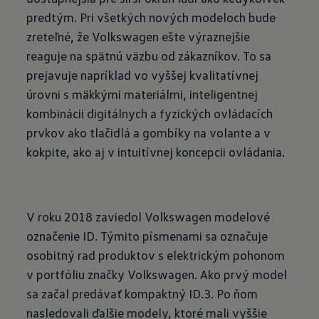
predtým. Pri všetkých nových modeloch bude
zreteľné, že Volkswagen ešte výraznejšie
reaguje na spätnú väzbu od zákazníkov. To sa
prejavuje napríklad vo vyššej kvalitatívnej
úrovni s mäkkými materiálmi, inteligentnej
kombinácii digitálnych a fyzických ovládacích
prvkov ako tlačidlá a gombíky na volante a v
kokpite, ako aj v intuitívnej koncepcii ovládania.
V roku 2018 zaviedol Volkswagen modelové
označenie ID. Týmito písmenami sa označuje
osobitný rad produktov s elektrickým pohonom
v portfóliu značky Volkswagen. Ako prvý model
sa začal predávať kompaktný ID.3. Po ňom
nasledovali ďalšie modely, ktoré mali vyššie