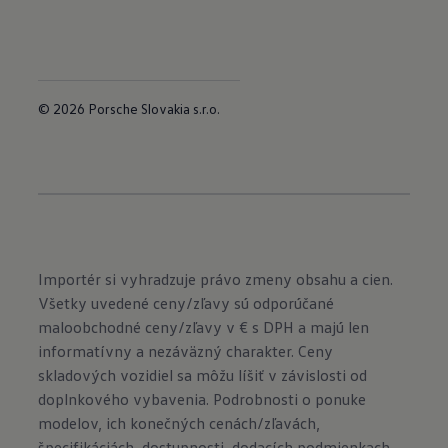
© 2026 Porsche Slovakia s.r.o.
Importér si vyhradzuje právo zmeny obsahu a cien.
Všetky uvedené ceny/zľavy sú odporúčané
maloobchodné ceny/zľavy v € s DPH a majú len
informatívny a nezáväzný charakter. Ceny
skladových vozidiel sa môžu líšiť v závislosti od
doplnkového vybavenia. Podrobnosti o ponuke
modelov, ich konečných cenách/zľavách,
špecifikáciách, dostupnosti, dodacích podmienkach