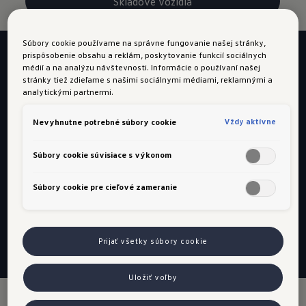
Skladové vozidlá
Súbory cookie používame na správne fungovanie našej stránky,
prispôsobenie obsahu a reklám, poskytovanie funkcií sociálnych
médií a na analýzu návštevnosti. Informácie o používaní našej
Nový
T-Cross
už
od 20 190 €
stránky tiež zdieľame s našimi sociálnymi médiami, reklamnými a
analytickými partnermi.
Bonus 1 200 €
Vždy aktívne
Nevyhnutne potrebné súbory cookie
Aj ako akciová verzia LIMITED s výbavou
v hodnote až do 3 250 € zadarmo
Súbory cookie súvisiace s výkonom
Dodatočný bonus 1 400 € pri financovaní
prostredníctvom Porsche Finance Group
Súbory cookie pre cieľové zameranie
Slovakia.
Viac informácií
Prijať všetky súbory cookie
Uložiť voľby