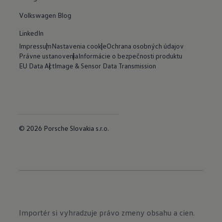
Volkswagen Blog
LinkedIn
Impressum
Nastavenia cookie
Ochrana osobných údajov
Právne ustanovenia
Informácie o bezpečnosti produktu
EU Data Act
Image & Sensor Data Transmission
© 2026 Porsche Slovakia s.r.o.
Importér si vyhradzuje právo zmeny obsahu a cien.