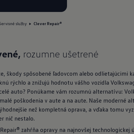
Servisné služby
Clever Repair®
vené,
rozumne ušetrené
nce, škody spôsobené ľadovcom alebo odlietajúcimi
iknú rýchlo a znižujú hodnotu vášho vozidla Volkswa
 celé auto? Ponúkame vám rozumnú alternatívu: Vo
 malé poškodenia v aute a na aute. Naše moderné a
hodnejšie než kompletná oprava, a vďaka tomu vyze
r nič nestalo.
Repair® zahŕňa opravy na najnovšej technologickej 