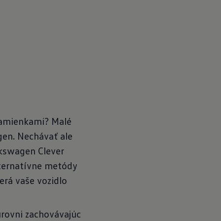
 kamienkami? Malé
gen. Nechávať ale
lkswagen Clever
lternatívne metódy
rá vaše vozidlo
úrovni zachovávajúc