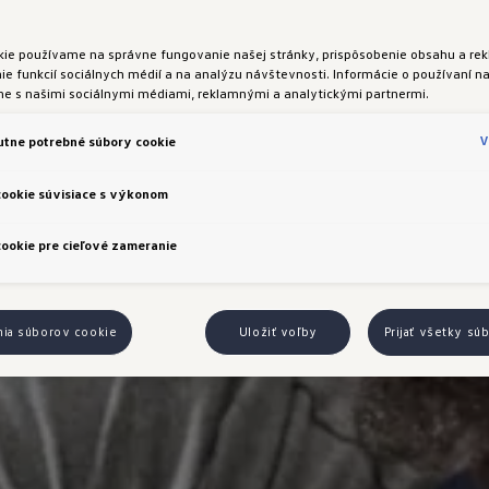
kie používame na správne fungovanie našej stránky, prispôsobenie obsahu a rek
e funkcií sociálnych médií a na analýzu návštevnosti. Informácie o používaní na
me s našimi sociálnymi médiami, reklamnými a analytickými partnermi.
V
tne potrebné súbory cookie
cookie súvisiace s výkonom
ookie pre cieľové zameranie
nia súborov cookie
Uložiť voľby
Prijať všetky sú