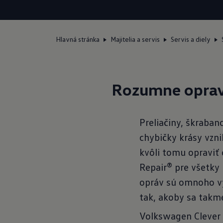
Hlavná stránka
Majitelia a servis
Servis a diely
Rozumne opra
Preliačiny, škraba
chybičky krásy vzn
kvôli tomu opraviť
Repair® pre všetky
opráv sú omnoho vý
tak, akoby sa takme
Volkswagen Clever 