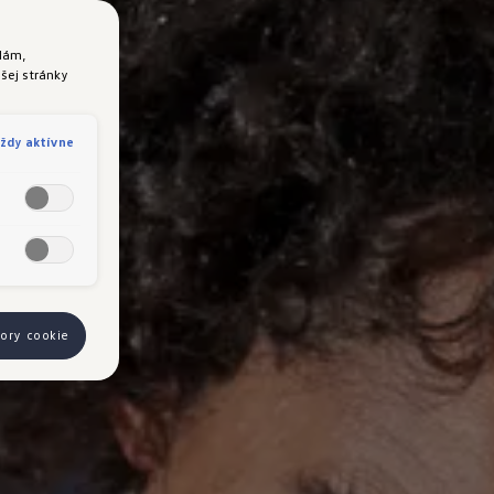
lám,
šej stránky
ždy aktívne
bory cookie