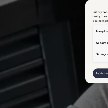
Súbory coo
poskytovani
tiež zdieľa
Nevyhnu
Súbory 
Súbory c
Nastave