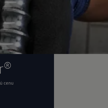
r®
ú cenu