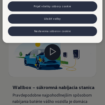
to vôbec zložité - všetko, čo potrebujete, je
Prijať všetky súbory cookie
voliteľný nabíjací kábel alebo nabíjacia stanica
wallbox.
Uložiť voľby
Nastavenia súborov cookie
Wallbox – súkromná nabíjacia stanica
Pravdepodobne najpohodlnejším spôsobom
nabíjania batérie vášho vozidla je domáca