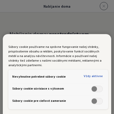
Nabíjanie doma
Nabíjanie doma:
prostredníctvom
wallboxu alebo sieťového kábla
Súbory cookie používame na správne fungovanie našej stránky,
prispôsobenie obsahu a reklám, poskytovanie funkcií sociálnych
Vozidlá ID.
nabíjanie
médií a na analýzu návštevnosti. Informácie o používaní našej
stránky tiež zdieľame s našimi sociálnymi médiami, reklamnými a
doma
analytickými partnermi.
Váš elektromobil sa nabíja,
kým vy
Vždy aktívne
Nevyhnutne potrebné súbory cookie
spíte.
Predstavte si, že ráno nastúpite do
Súbory cookie súvisiace s výkonom
elektromobilu a do nového dňa vyrazíte s plný
Súbory cookie pre cieľové zameranie
energie. Cez noc, kým vy ste odpočívali, sa
vaše auto totiž nabíjalo. Znie to dobre? Nie je