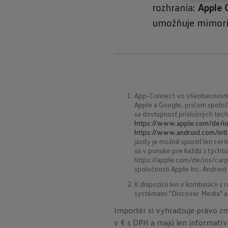
rozhrania:
Apple 
umožňuje mimori
App-Connect vo všeobecnosti 
Apple a Google, pričom spoloč
sa dostupnosť príslušných techn
https://www.apple.com/de/ios
https://www.android.com/int
jazdy je možné spustiť len certi
sú v ponuke pre každú z týchto
https://apple.com/de/ios/carp
spoločnosti Apple Inc. Android
K dispozícii len v kombinácii 
systémami "Discover Media" a 
Importér si vyhradzuje právo z
v € s DPH a majú len informatív