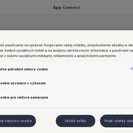
App-Connect
kie používame na správne fungovanie našej stránky, prispôsobenie obsahu a rek
e funkcií sociálnych médií a na analýzu návštevnosti. Informácie o používaní na
me s našimi sociálnymi médiami, reklamnými a analytickými partnermi.
ment a zábava
pre kaž
V
tne potrebné súbory cookie
cookie súvisiace s výkonom
ookie pre cieľové zameranie
 pohodlný spôsob používania aplikácií a obsahu. Hud
knihy sa prenášajú na displej infotainment systému 
nia súborov cookie
Uložiť voľby
Prijať všetky sú
o vašom zornom poli. Na pripojenie smartfónov sú 