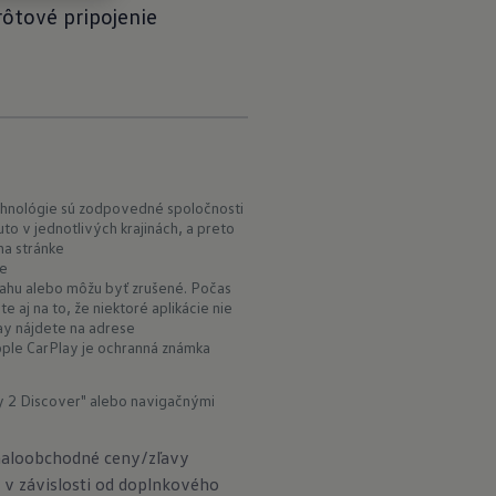
rôtové pripojenie
chnológie sú zodpovedné spoločnosti
 v jednotlivých krajinách, a preto
na stránke
ke
sahu alebo môžu byť zrušené. Počas
e aj na to, že niektoré aplikácie nie
ay nájdete na adrese
pple CarPlay je ochranná známka
dy 2 Discover" alebo navigačnými
maloobchodné ceny/zľavy
 v závislosti od doplnkového