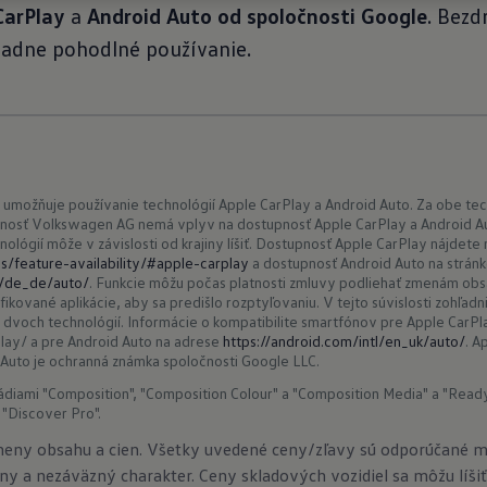
CarPlay
a
Android Auto od spoločnosti Google
. Bezd
adne pohodlné používanie.
umožňuje používanie technológií Apple CarPlay a Android Auto. Za obe te
nosť Volkswagen AG nemá vplyv na dostupnosť Apple CarPlay a Android Auto
ológií môže v závislosti od krajiny líšiť. Dostupnosť Apple CarPlay nájdete 
/feature-availability/#apple-carplay
a dostupnosť Android Auto na strán
l/de_de/auto/
. Funkcie môžu počas platnosti zmluvy podliehať zmenám ob
fikované aplikácie, aby sa predišlo rozptyľovaniu. V tejto súvislosti zohľadnit
 dvoch technológií. Informácie o kompatibilite smartfónov pre Apple CarPl
lay/ a pre Android Auto na adrese
https://android.com/intl/en_uk/auto/
. A
 Auto je ochranná známka spoločnosti Google LLC.
s rádiami "Composition", "Composition Colour" a "Composition Media" a "Rea
"Discover Pro".
meny obsahu a cien. Všetky uvedené ceny/zľavy sú odporúčané 
ny a nezáväzný charakter. Ceny skladových vozidiel sa môžu líšiť