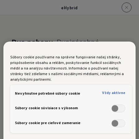
eHybrid
Dva pohony.
Dvojnásobné
potešenie z jazdy
Súbory cookie používame na správne fungovanie našej stránky,
prispôsobenie obsahu a reklám, poskytovanie funkcií sociálnych
Nový Tayron:
eHybrid
médií a na analýzu návštevnosti. Informácie o používaní našej
stránky tiež zdieľame s našimi sociálnymi médiami, reklamnými a
analytickými partnermi.
Vždy aktívne
Nevyhnutne potrebné súbory cookie
Plug-in hybrid
kombinuje elektromotor s
benzínovým motorom TSI: vďaka tomu môžete
Súbory cookie súvisiace s výkonom
väčšinu každodenných jázd s päťmiestnym
Súbory cookie pre cieľové zameranie
vozidlom absolvovať na čisto elektrický pohon -
s maximálnym
dojazdom viac ako 100 km na