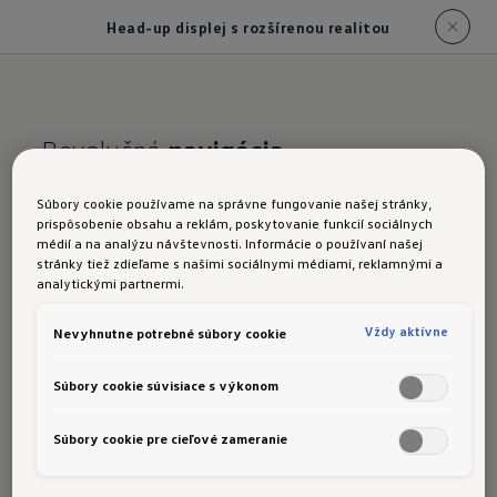
Head-up displej s rozšírenou realitou
Revolučná
navigácia
Head-up displej s
Súbory cookie používame na správne fungovanie našej stránky,
prispôsobenie obsahu a reklám, poskytovanie funkcií sociálnych
rozšírenou realitou
médií a na analýzu návštevnosti. Informácie o používaní našej
stránky tiež zdieľame s našimi sociálnymi médiami, reklamnými a
analytickými partnermi.
Vždy aktívne
Nevyhnutne potrebné súbory cookie
Vo vašom vozidle ID. si zachováte prehľad o
Súbory cookie súvisiace s výkonom
tom, čo je dôležité. Voliteľný head-up displej s
rozšírenou realitou
premieta dôležité
Súbory cookie pre cieľové zameranie
informácie priamo na čelné sklo a do vášho
zorného poľa
. Vďaka rozšírenej realite vidíte