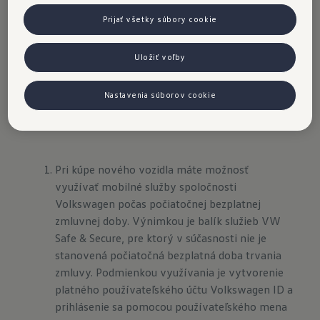
napríklad neustále zlepšovať ovládanie, výkon a
Prijať všetky súbory cookie
komfort a dokonca pridávať nové funkcie.
Uložiť voľby
Bezdrôtové aktualizácie
Nastavenia súborov cookie
Pri kúpe nového vozidla máte možnosť
využívať mobilné služby spoločnosti
Volkswagen počas počiatočnej bezplatnej
zmluvnej doby. Výnimkou je balík služieb VW
Safe & Secure, pre ktorý v súčasnosti nie je
stanovená počiatočná bezplatná doba trvania
zmluvy. Podmienkou využívania je vytvorenie
platného používateľského účtu Volkswagen ID a
prihlásenie sa pomocou používateľského mena