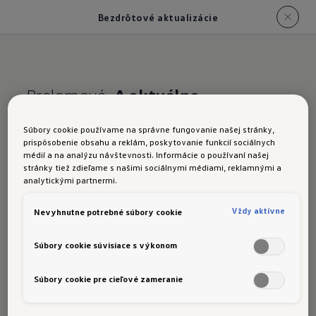
Bezdrôtové aktualizácie
Prelomové.
A aktuálne
Bezdrôtové aktualizácie
Súbory cookie používame na správne fungovanie našej stránky,
prispôsobenie obsahu a reklám, poskytovanie funkcií sociálnych
médií a na analýzu návštevnosti. Informácie o používaní našej
stránky tiež zdieľame s našimi sociálnymi médiami, reklamnými a
analytickými partnermi.
Aktualizácie softvéru poznáme z počítača alebo
Vždy aktívne
Nevyhnutne potrebné súbory cookie
smartfónu.
Pomocou bezdrôtových aktualizácií
1
Súbory cookie súvisiace s výkonom
môžete
aktualizovať
softvér svojho ID. aj
prostredníctvom
mobilného dátového
Súbory cookie pre cieľové zameranie
pripojenia
inštaláciou aktualizácie cez systém
infotainment. Týmto spôsobom možno