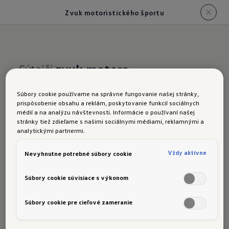
Zvuk motoristického športu
Sýtejší
zvuk motora
Golf R:
zvuk
Súbory cookie používame na správne fungovanie našej stránky,
prispôsobenie obsahu a reklám, poskytovanie funkcií sociálnych
motoristického športu
médií a na analýzu návštevnosti. Informácie o používaní našej
stránky tiež zdieľame s našimi sociálnymi médiami, reklamnými a
analytickými partnermi.
Vždy aktívne
Nevyhnutne potrebné súbory cookie
Pôžitok pre uši. Už od 2 500 otáčok za minútu je
Súbory cookie súvisiace s výkonom
počuť charakteristický zvuk pretekárskych
vozidiel "backfire", ktorý vzniká pri brzdení
Súbory cookie pre cieľové zameranie
motorom, t. j. pri uvoľnení pedála akcelerátora.
Zvukový aktuátor sa postará o drsnejší zvuk v