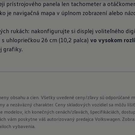
leji prístrojového panela len tachometer a otáčkomer
ako je navigačná mapa v úplnom zobrazení alebo názo
ch rukách: nakonfigurujte si displej voliteľného dig
o
s uhlopriečkou 26 cm (10,2 palca)
vo vysokom rozl
j grafiky.
meny obsahu a cien. Všetky uvedené ceny/zľavy sú odporúčané 
ny a nezáväzný charakter. Ceny skladových vozidiel sa môžu líšiť
e modelov, ich konečných cenách/zľavách, špecifikáciách, dostu
ch vám poskytne váš autorizovaný predajca Volkswagen. Zobraze
ailoch vybavenia.