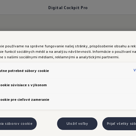
Digital Cockpit Pro
kie používame na správne fungovanie našej stránky, prispôsobenie obsahu a rek
nom poli
e funkcií sociálnych médií a na analýzu návštevnosti. Informácie o používaní na
me s našimi sociálnymi médiami, reklamnými a analytickými partnermi.
:
Digital Cockpit Pro
V
tne potrebné súbory cookie
cookie súvisiace s výkonom
ookie pre cieľové zameranie
ckpit Pro
nia súborov cookie
Uložiť voľby
Prijať všetky sú