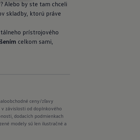
? Alebo by ste tam chceli
v skladby, ktorú práve
itálneho prístrojového
íšením
celkom sami,
maloobchodné ceny/zľavy
 v závislosti od doplnkového
pnosti, dodacích podmienkach
né modely sú len ilustračné a