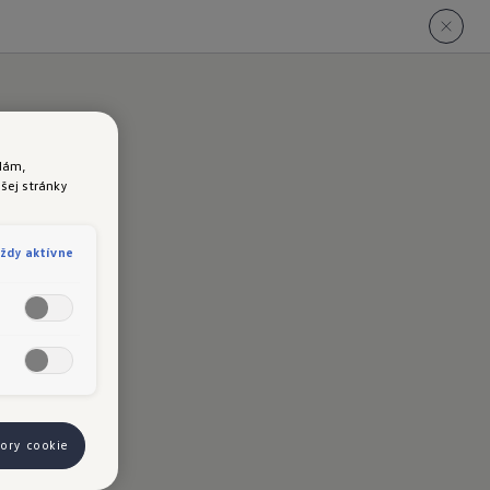
lám,
šej stránky
ždy aktívne
bory cookie