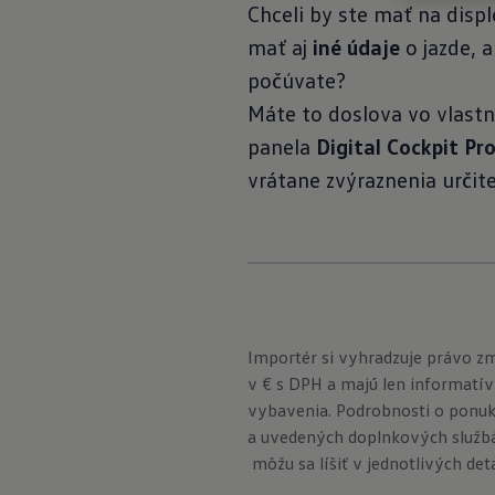
Chceli by ste mať na disp
mať aj
iné údaje
o jazde, 
počúvate?
Máte to doslova vo vlastný
panela
Digital Cockpit Pr
vrátane zvýraznenia určite
Importér si vyhradzuje právo z
v € s DPH a majú len informatív
vybavenia. Podrobnosti o ponuk
a uvedených doplnkových službá
môžu sa líšiť v jednotlivých det