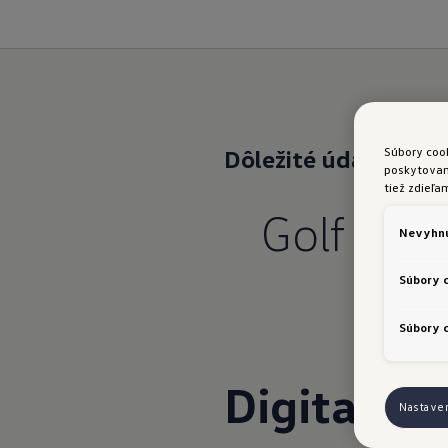
Súbory coo
Dôležité údaje
v zor
poskytovani
tiež zdieľa
Golf GTI
Nevyhnu
Súbory 
Súbory c
Digital Co
Nastave