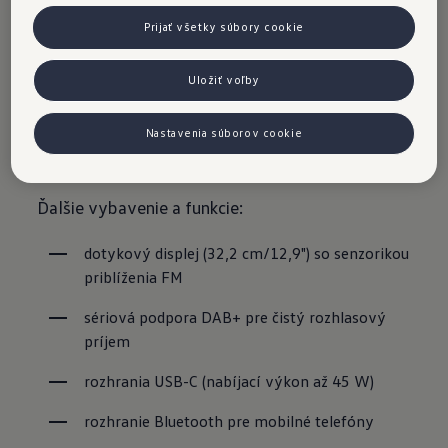
Služba App-Connect (vrátane App-Connect
Prijať všetky súbory cookie
Wireless pre Apple CarPlay a Android Auto)
2
umožňuje ovládanie vybraných aplikácií priamo
Uložiť voľby
vo vašom vozidle Volkswagen. A vďaka
digitálnemu prístrojovému panelu Digital
Nastavenia súborov cookie
Cockpit Pro máte vždy prehľad o údajoch vozidla
- nakonfigurovaných podľa vašich želaní.
Ďalšie vybavenie a funkcie:
dotykový displej (32,2 cm/12,9") so senzorikou 
priblíženia FM
sériová podpora DAB+ pre čistý rozhlasový 
príjem
rozhrania USB-C (nabíjací výkon až 45 W)
rozhranie Bluetooth pre mobilné telefóny