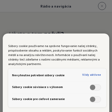
Rádio a navigácia
Už ste o tom
počuli?
Golf Variant:
Rádiá
Súbory cookie používame na správne fungovanie našej stránky,
prispôsobenie obsahu a reklám, poskytovanie funkcií sociálnych
médií a na analýzu návštevnosti. Informácie o používaní našej
stránky tiež zdieľame s našimi sociálnymi médiami, reklamnými a
analytickými partnermi.
Rádio "Ready 2 Discover"
Vždy aktívne
Nevyhnutne potrebné súbory cookie
Rádio "Ready 2 Discover"
poskytuje vysokú
1
Súbory cookie súvisiace s výkonom
akustickú úroveň so 6 reproduktormi a
Súbory cookie pre cieľové zameranie
centrálnym reproduktorom pre systém
infotainment.