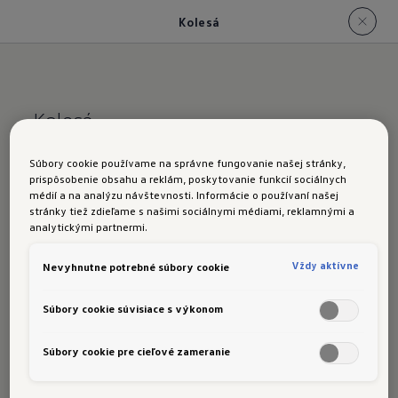
Kolesá
Kolesá
Dotvárajú
Touareg R
Súbory cookie používame na správne fungovanie našej stránky,
prispôsobenie obsahu a reklám, poskytovanie funkcií sociálnych
eHybrid
médií a na analýzu návštevnosti. Informácie o používaní našej
stránky tiež zdieľame s našimi sociálnymi médiami, reklamnými a
analytickými partnermi.
Touareg R sa voliteľne dodáva s 22-palcovými
Vždy aktívne
Nevyhnutne potrebné súbory cookie
diskami z ľahkej zliatiny "Estoril"
v čiernom
1
alebo vysokolesklom čiernom vyhotovení.
Súbory cookie súvisiace s výkonom
Súbory cookie pre cieľové zameranie