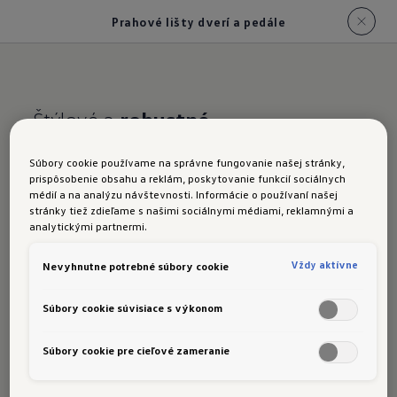
Prahové lišty dverí a pedále
Štýlové a
robustné
Prahové lišty dverí a
Súbory cookie používame na správne fungovanie našej stránky,
prispôsobenie obsahu a reklám, poskytovanie funkcií sociálnych
pedále z ušľachtilej ocele
médií a na analýzu návštevnosti. Informácie o používaní našej
stránky tiež zdieľame s našimi sociálnymi médiami, reklamnými a
analytickými partnermi.
Vždy aktívne
Nevyhnutne potrebné súbory cookie
T-Cross R-Line má mimoriadne športový vzhľad:
Súbory cookie súvisiace s výkonom
prahové lišty
s nápisom "R-Line" aj kryty
pedálov sú vyrobené z
brúsenej ušľachtilej
Súbory cookie pre cieľové zameranie
ocele
. Tá nielen dobre vyzerá, ale je aj
mimoriadne
robustná a odolná
.