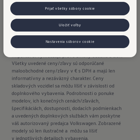
Prijať všetky súbory cookie
Uložiť voľby
Nastavenia súborov cookie
Importér si vyhradzuje právo zmeny obsahu a cien.
Všetky uvedené ceny/zľavy sú odporúčané
maloobchodné ceny/zľavy v € s DPH a majú len
informatívny a nezáväzný charakter. Ceny
skladových vozidiel sa môžu líšiť v závislosti od
doplnkového vybavenia. Podrobnosti o ponuke
modelov, ich konečných cenách/zľavách,
špecifikáciách, dostupnosti, dodacích podmienkach
a uvedených doplnkových službách vám poskytne
váš autorizovaný predajca Volkswagen. Zobrazené
modely sú len ilustračné a môžu sa líšiť
v jednotlivých detailoch vybavenia.