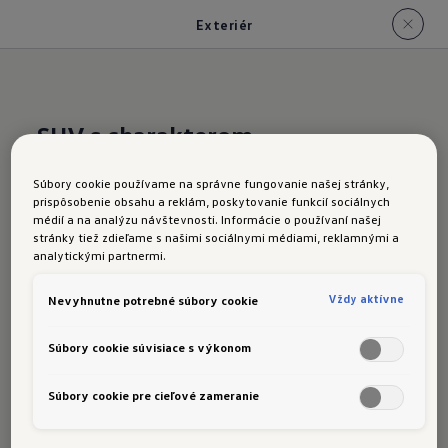
Exteriér
SUV s charakterom
T‑Cross:
Exteriér
Súbory cookie používame na správne fungovanie našej stránky,
prispôsobenie obsahu a reklám, poskytovanie funkcií sociálnych
médií a na analýzu návštevnosti. Informácie o používaní našej
stránky tiež zdieľame s našimi sociálnymi médiami, reklamnými a
analytickými partnermi.
Nápadná karoséria, široká maska chladiča,
zvýšená svetlá výška - nový T-Cross je
Vždy aktívne
Nevyhnutne potrebné súbory cookie
jednoducho neprehliadnuteľný. Ešte viac s
novým žltým lakovaním "Grape Yellow".
Súbory cookie súvisiace s výkonom
Výrazný bočný prelis prechádza od kapoty až
Súbory cookie pre cieľové zameranie
po zadnú časť. Dodatočné akcenty vytvárajú
chrómované detaily, ako sú lišty na maske