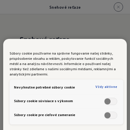
Snehové reťaze
Snehové reťaze
Súbory cookie používame na správne fungovanie našej stránky,
prispôsobenie obsahu a reklám, poskytovanie funkcií sociálnych
médií a na analýzu návštevnosti. Informácie o používaní našej
stránky tiež zdieľame s našimi sociálnymi médiami, reklamnými a
analytickými partnermi.
Jednoduchá montáž, efektívna trakcia a vysoká
hladkosť jazdy: S reťazami na sneh sa môžete
Vždy aktívne
Nevyhnutne potrebné súbory cookie
dobre pohybovať aj na zľadovatených a
Súbory cookie súvisiace s výkonom
zasnežených cestách – a nasadzovanie a
snímanie reťazí na pneumatiky je rýchle.
Súbory cookie pre cieľové zameranie
Ukážeme vám, ako na to, a odpovieme na často
kladené otázky týkajúce sa reťazí na sneh.