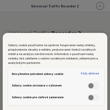
Universal Traffic Recorder 2
Universal Traffic
Recorder
2
Universal Traffic Recorder 2“ je systém s dvoma
Súbory cookie používame na správne fungovanie našej stránky,
kamerami, ktorý pri udalosti nahráva dopravu
prispôsobenie obsahu a reklám, poskytovanie funkcií sociálnych
médií a na analýzu návštevnosti. Informácie o používaní našej
pred vozidlom a za vozidlom. Nová verzia
stránky tiež zdieľame s našimi sociálnymi médiami, reklamnými a
prináša lepšie rozlíšenie a umožňuje doplniť
analytickými partnermi.
ďalšie kamery pre širšie zorné pole.
Vždy aktívne
Nevyhnutne potrebné súbory cookie
Na čo slúži:
Zachytáva situácie pred a za vozidlom počas
Súbory cookie súvisiace s výkonom
nehody alebo iného incidentu. Záznamy sa
ukladajú na
micro‑SD kartu
.
Súbory cookie pre cieľové zameranie