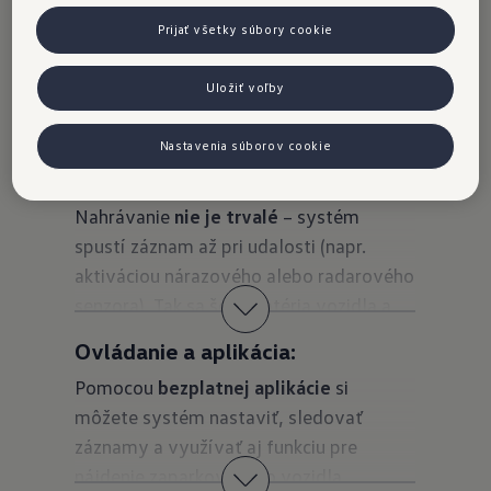
Montáž:
Prijať všetky súbory cookie
Kamera sa upevňuje na
predné a zadné
sklo vozidla
a vedenie káblov je
Uložiť voľby
väčšinou
skryté
, aby interiér vyzeral
čisto a upravene.
Nastavenia súborov cookie
Ukladanie záznamov:
Nahrávanie
nie je trvalé
– systém
spustí záznam až pri udalosti (napr.
aktiváciou nárazového alebo radarového
senzora). Tak sa šetrí batéria vozidla a
zároveň sa dodržiavajú zásady ochrany
Ovládanie a aplikácia:
osobných údajov.
Pomocou
bezplatnej aplikácie
si
môžete systém nastaviť, sledovať
záznamy a využívať aj funkciu pre
nájdenie zaparkovaného vozidla.