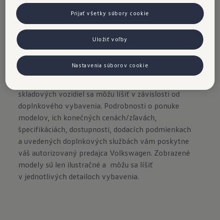
Prijať všetky súbory cookie
Uložiť voľby
Importér si vyhradzuje právo zmeny obsahu a cien.
Všetky uvedené ceny/zľavy sú odporúčané
Nastavenia súborov cookie
maloobchodné ceny/zľavy v € s DPH a majú len
informatívny a nezáväzný charakter. Ceny
skladových vozidiel sa môžu líšiť v závislosti od
doplnkového vybavenia. Podrobnosti o ponuke
modelov, ich konečných cenách/zľavách,
špecifikáciách, dostupnosti, dodacích podmienkach
a uvedených doplnkových službách vám poskytne
váš autorizovaný predajca Volkswagen. Zobrazené
modely sú len ilustračné a môžu sa líšiť
v jednotlivých detailoch vybavenia.