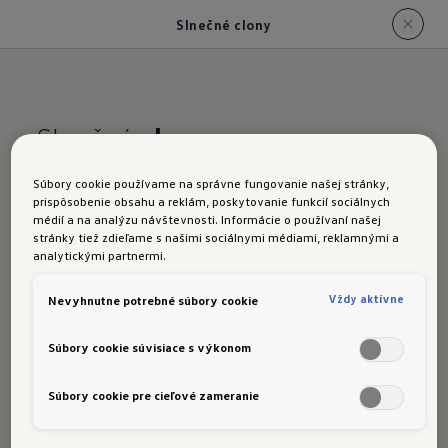
Slnečné clony
Slnečné
clony
Päťdielna sada pre okná, ako aj zadné čelné sklo,
Súbory cookie používame na správne fungovanie našej stránky,
dokáže chrániť interiér vozidla pred priamym
prispôsobenie obsahu a reklám, poskytovanie funkcií sociálnych
médií a na analýzu návštevnosti. Informácie o používaní našej
slnečným žiarením bez toho, aby to ohrozilo
stránky tiež zdieľame s našimi sociálnymi médiami, reklamnými a
výhľad vodiča alebo bezpečnosť cestnej
analytickými partnermi.
premávky. Pre váš ID. Buzz s dlhým rázvorom si
Vždy aktívne
Nevyhnutne potrebné súbory cookie
overte dostupnosť u svojho partnera
Volkswagen.
Súbory cookie súvisiace s výkonom
Objednajte si teraz
Súbory cookie pre cieľové zameranie