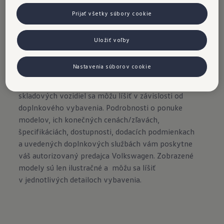
Prijať všetky súbory cookie
Uložiť voľby
Importér si vyhradzuje právo zmeny obsahu a cien.
Všetky uvedené ceny/zľavy sú odporúčané
Nastavenia súborov cookie
maloobchodné ceny/zľavy v € s DPH a majú len
informatívny a nezáväzný charakter. Ceny
skladových vozidiel sa môžu líšiť v závislosti od
doplnkového vybavenia. Podrobnosti o ponuke
modelov, ich konečných cenách/zľavách,
špecifikáciách, dostupnosti, dodacích podmienkach
a uvedených doplnkových službách vám poskytne
váš autorizovaný predajca Volkswagen. Zobrazené
modely sú len ilustračné a môžu sa líšiť
v jednotlivých detailoch vybavenia.