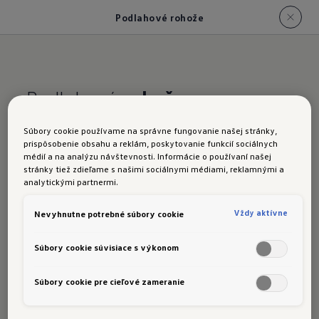
Podlahové rohože
Podlahové
rohože
Objavte našu širokú ponuku podlahových rohoží
Súbory cookie používame na správne fungovanie našej stránky,
vrátane umývateľných celoročných rohoží a
prispôsobenie obsahu a reklám, poskytovanie funkcií sociálnych
médií a na analýzu návštevnosti. Informácie o používaní našej
odolných kobercových rohoží „Premium“ a
stránky tiež zdieľame s našimi sociálnymi médiami, reklamnými a
„Optimat“. Sú navrhnuté špeciálne pre
analytickými partnermi.
upevňovací systém Volkswagen a pomáhajú
Vždy aktívne
Nevyhnutne potrebné súbory cookie
udržať nečistoty mimo priestoru pre nohy –
pretože čistá jazda je pohodová jazda.
Súbory cookie súvisiace s výkonom
Objednajte si teraz
Súbory cookie pre cieľové zameranie